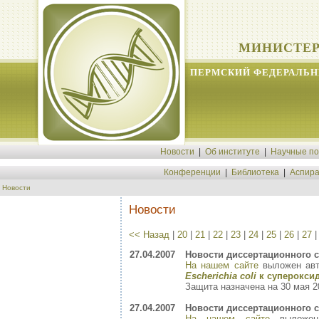
МИНИСТЕР
ПЕРМСКИЙ ФЕДЕРАЛЬН
Новости
|
Об институте
|
Научные п
Конференции
|
Библиотека
|
Аспира
Новости
Новости
<< Назад
|
20
|
21
|
22
|
23
|
24
|
25
|
26
|
27
27.04.2007
Новости диссертационного с
На нашем сайте
выложен ав
Escherichia coli
к супероксид
Защита назначена на 30 мая 20
27.04.2007
Новости диссертационного с
На нашем сайте
выложен