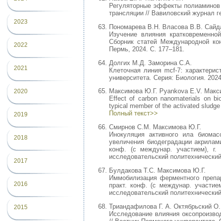
Регуляторные эффекты полиаминов и
трансляции // Вавиловский журнал ген
2023
Пономарева В.Н. Власова В.В. Сайд
Изучение влияния кратковременной
Сборник статей Международной ко
2022
Пермь, 2024. С. 177–181.
Долгих М.Д. Заморина С.А.
2021
Клеточная линия mcf-7: характерис
университета. Серия: Биология. 2024
Максимова Ю.Г. Pyankova E.V. Макс
2020
Effect of carbon nanomaterials on bio
typical member of the activated sludge
Полный текст>>
2019
Смирнов С.М. Максимова Ю.Г.
Инокуляция активного ила биомас
2018
увеличения биодеградации акриламид
конф. (с междунар. участием), г
исследовательский политехнический у
2017
Булдакова Т.С. Максимова Ю.Г.
Иммобилизация ферментного препара
2016
практ. конф. (с междунар. участие
исследовательский политехнический у
Триандафилова Г. А. Октябрьский О.
2015
Исследование влияния оксопроизво