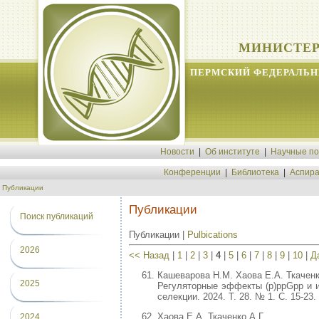
МИНИСТЕР
ПЕРМСКИЙ ФЕДЕРАЛЬН
Новости
|
Об институте
|
Научные п
Конференции
|
Библиотека
|
Аспира
Публикации
Публикации
Поиск публикаций
Публикации |
Pulbications
2026
<< Назад
|
1
|
2
|
3
|
4
|
5
|
6
|
7
|
8
|
9
|
10
|
Д
Кашеварова Н.М. Хаова Е.А. Ткаченк
2025
Регуляторные эффекты (p)ppGpp и ин
селекции. 2024. Т. 28. № 1. С. 15-23.
Хаова Е.А. Ткаченко А.Г.
2024