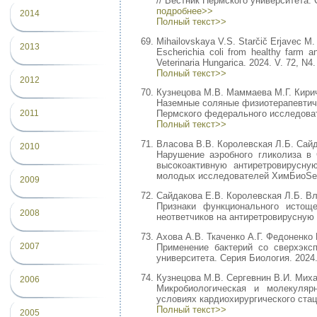
// Вестник Пермского университета. С
подробнее>>
2014
Полный текст>>
Mihailovskaya V.S. Starčič Erjavec M
2013
Escherichia coli from healthy farm a
Veterinaria Hungarica. 2024. V. 72, N4
Полный текст>>
2012
Кузнецова М.В. Маммаева М.Г. Кири
Наземные соляные физиотерапевтиче
2011
Пермского федерального исследовате
Полный текст>>
Власова В.В. Королевская Л.Б. Сайд
2010
Нарушение аэробного гликолиза в
высокоактивную антиретровирусну
молодых исследователей ХимБиоSeas
2009
Сайдакова Е.В. Королевская Л.Б. Вл
Признаки функционального истощ
2008
неответчиков на антиретровирусную т
Ахова А.В. Ткаченко А.Г. Федоненко
2007
Применение бактерий со сверхэксп
университета. Серия Биология. 2024.
Кузнецова М.В. Сергевнин В.И. Миха
2006
Микробиологическая и молекулярн
условиях кардиохирургического стаци
Полный текст>>
2005