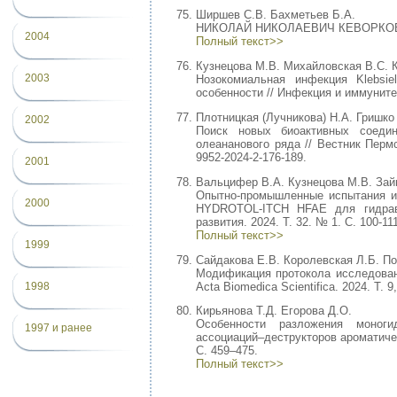
Ширшев С.В. Бахметьев Б.А.
НИКОЛАЙ НИКОЛАЕВИЧ КЕВОРКОВ -
2004
Полный текст>>
Кузнецова М.В. Михайловская В.С. К
2003
Нозокомиальная инфекция Klebsiel
особенности // Инфекция и иммунитет
Плотницкая (Лучникова) Н.А. Гришко
2002
Поиск новых биоактивных соедин
олеананового ряда // Вестник Пермс
9952-2024-2-176-189.
2001
Вальцифер В.А. Кузнецова М.В. Зай
Опытно-промышленные испытания и 
2000
HYDROTOL-ITCH HFAE для гидравл
развития. 2024. Т. 32. № 1. С. 100-11
Полный текст>>
1999
Сайдакова Е.В. Королевская Л.Б. П
Модификация протокола исследован
Acta Biomedica Scientifica. 2024. Т. 9
1998
Кирьянова Т.Д. Егорова Д.О.
Особенности разложения моноги
1997 и ранее
ассоциаций–деструкторов ароматически
С. 459–475.
Полный текст>>