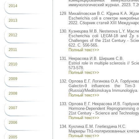
коинфицированных иммунологич
иммунологический журнал. 2023. Т.2
2014
Михайловская В.С. Юдина К.А. Ждан
Escherichia coli в спектре микроб
2013
2022. Cборник статей XIII Междунар
Кузнецова М.В. Nesterova L.Y. Масле
2012
Escherichia coli LEGM-18 and Žp stra
Challenges of the 21st Century - Sc
622. С. 556-565.
2011
Полный текст>>
Некрасова И.В. Ширшев С.В.
Estriol role in multiple sclerosis // 
2010
573-578.
Полный текст>>
2009
Орлова Е.Г. Логинова О.А. Горбунов
Galectin-9 influences the Tim-3 
(Russia)/Meditsinskaya Immunologiya. 
2008
Полный текст>>
Орлова Е.Г. Некрасова И.В. Горбуно
2007
Hormone-Dependent Reprogramming of N
21st Century - Science and Technolog
Полный текст>>
2006
Куклина Е.М. Глебездина Н.С.
Маркеры Th1-поляризованных клеток Th
Полный текст>>
2005