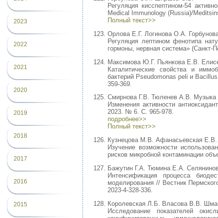
Регуляция кисспептином-54 активно
Medical Immunology (Russia)/Meditsins
Полный текст>>
2023
Орлова Е.Г. Логинова О.А. Горбунов
Регуляция лептином фенотипа нат
2022
гормоны, нервная система» (Санкт-Пете
Максимова Ю.Г. Пьянкова Е.В. Елис
2021
Каталитические свойства и иммо
бактерий Pseudomonas peli и Bacillus
359-369.
2020
Смирнова Г.В. Тюленев А.В. Музыка 
Изменения активности антиоксидант
2023. № 6. С. 965-978.
2019
подробнее>>
Полный текст>>
2018
Кузнецова М.В. Афанасьевская Е.В. 
Изучение возможности использова
рисков микробной контаминации объе
2017
Бажутин Г.А. Тюмина Е.А. Селянинов
Интенсификация процесса биодес
2016
моделирования // Вестник Пермского
2023-4-328-336.
Королевская Л.Б. Власова В.В. Шмаг
2015
Исследование показателей окис