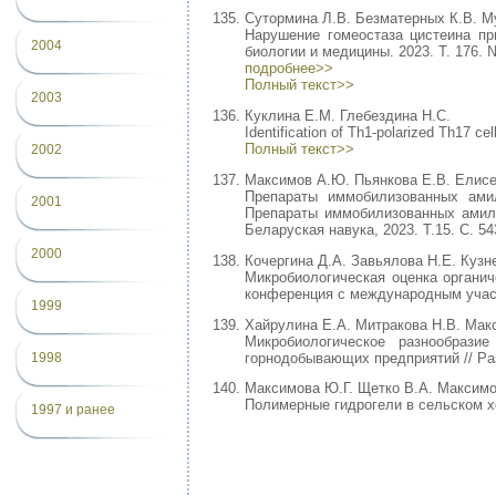
Сутормина Л.В. Безматерных К.В. Му
Нарушение гомеостаза цистеина при
2004
биологии и медицины. 2023. Т. 176. №
подробнее>>
Полный текст>>
2003
Куклина Е.М. Глебездина Н.С.
Identification of Th1-polarized Th17 ce
Полный текст>>
2002
Максимов А.Ю. Пьянкова Е.В. Елисе
Препараты иммобилизованных амил
2001
Препараты иммобилизованных амилаз
Беларуская навука, 2023. Т.15. С. 54
2000
Кочергина Д.А. Завьялова Н.Е. Кузн
Микробиологическая оценка органич
конференция с международным участи
1999
Хайрулина Е.А. Митракова Н.В. Мак
Микробиологическое разнообрази
горнодобывающих предприятий // Раз
1998
Максимова Ю.Г. Щетко В.А. Максим
Полимерные гидрогели в сельском хоз
1997 и ранее