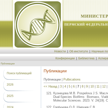
МИНИСТЕР
ПЕРМСКИЙ ФЕДЕРАЛЬН
Новости
|
Об институте
|
Научные п
Конференции
|
Библиотека
|
Аспира
Публикации
Публикации
Поиск публикаций
Публикации |
Pulbications
2026
<< Назад
|
3
|
4
|
5
|
6
|
7
|
8
|
9
|
10
|
11
|
12
Кузнецова М.В. Pospelova J.S. Масле
2025
Dual-Species Biofilms: Biomass, Viable
Molecular Sciences. 2023. V. 24(19). С
Горбунова О.Л. Ширшев С.В.
2024