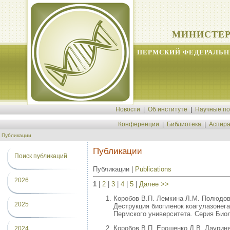
МИНИСТЕР
ПЕРМСКИЙ ФЕДЕРАЛЬН
Новости
|
Об институте
|
Научные п
Конференции
|
Библиотека
|
Аспира
Публикации
Публикации
Поиск публикаций
Публикации |
Publications
2026
1
|
2
|
3
|
4
|
5
|
Далее >>
Коробов В.П. Лемкина Л.М. Полюдов
2025
Деструкция биопленок коагулазонег
Пермского университета. Серия Биоло
Коробов В.П. Ерошенко Д.В. Лауриня
2024