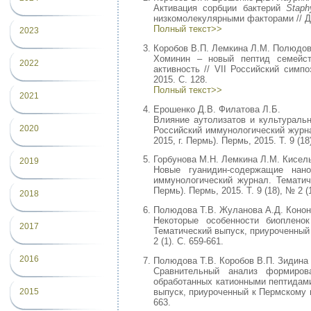
Активация сорбции бактерий
Staph
низкомолекулярными факторами // До
Полный текст>>
2023
Коробов В.П. Лемкина Л.М. Полюдов
Хоминин – новый пептид семейств
2022
активность // VII Российский симп
2015. С. 128.
Полный текст>>
2021
Ерошенко Д.В. Филатова Л.Б.
Влияние аутолизатов и культураль
2020
Российский иммунологический журна
2015, г. Пермь). Пермь, 2015. Т. 9 (18
Горбунова М.Н. Лемкина Л.М. Кисел
2019
Новые гуанидин-содержащие нан
иммунологический журнал. Тематич
Пермь). Пермь, 2015. Т. 9 (18), № 2 (1
2018
Полюдова Т.В. Жуланова А.Д. Кононо
Некоторые особенности биоплен
2017
Тематический выпуск, приуроченный к
2 (1). С. 659-661.
2016
Полюдова Т.В. Коробов В.П. Зидина
Сравнительный анализ формиров
обработанных катионными пептидами
выпуск, приуроченный к Пермскому на
2015
663.