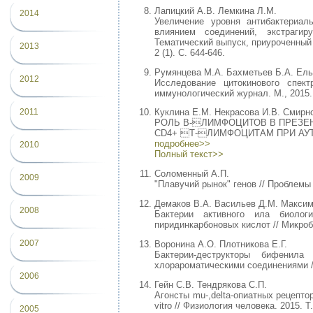
Лапицкий А.В. Лемкина Л.М.
2014
Увеличение уровня антибактериал
влиянием соединений, экстрагир
Тематический выпуск, приуроченный к
2013
2 (1). С. 644-646.
Румянцева М.А. Бахметьев Б.А. Ель
2012
Исследование цитокинового спект
иммунологический журнал. М., 2015. 
2011
Куклина Е.М. Некрасова И.В. Смирно
РОЛЬ В-ЛИМФОЦИТОВ В ПРЕЗЕ
CD4+ Т-ЛИМФОЦИТАМ ПРИ АУТОИМ
подробнее>>
2010
Полный текст>>
Соломенный А.П.
2009
"Плавучий рынок" генов // Проблемы 
Демаков В.А. Васильев Д.М. Максим
2008
Бактерии активного ила биолог
пиридинкарбоновых кислот // Микроби
2007
Воронина А.О. Плотникова Е.Г.
Бактерии-деструкторы бифенила
хлорароматическими соединениями // 
2006
Гейн С.В. Тендрякова С.П.
Агонсты mu-,delta-опиатных рецепто
vitro // Физиология человека. 2015. Т
2005