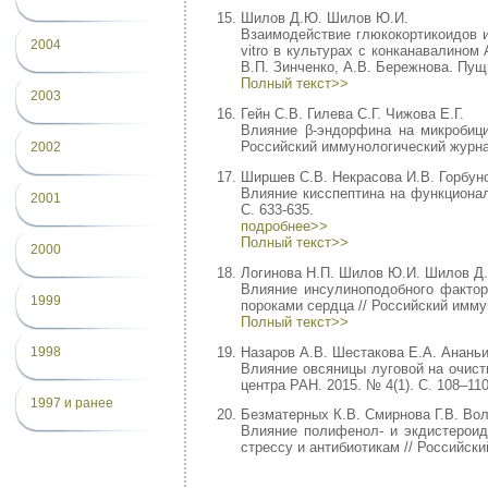
Шилов Д.Ю. Шилов Ю.И.
Взаимодействие глюкокортикоидов и
2004
vitro в культурах с конканавалином 
В.П. Зинченко, А.В. Бережнова. Пущи
Полный текст>>
2003
Гейн С.В. Гилева С.Г. Чижова Е.Г.
Влияние β-эндорфина на микробици
Российский иммунологический журнал. 
2002
Ширшев С.В. Некрасова И.В. Горбуно
Влияние кисспептина на функционал
2001
С. 633-635.
подробнее>>
Полный текст>>
2000
Логинова Н.П. Шилов Ю.И. Шилов Д.
Влияние инсулиноподобного фактор
1999
пороками сердца // Российский иммуно
Полный текст>>
Назаров А.В. Шестакова Е.А. Ананьи
1998
Влияние овсяницы луговой на очист
центра РАН. 2015. № 4(1). С. 108–110
1997 и ранее
Безматерных К.В. Смирнова Г.В. Вол
Влияние полифенол- и экдистероидс
стрессу и антибиотикам // Российски