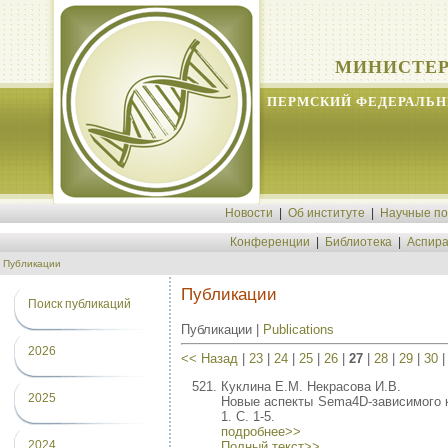
МИНИСТЕР
ПЕРМСКИЙ ФЕДЕРАЛЬН
Новости
|
Об институте
|
Научные п
Конференции
|
Библиотека
|
Аспира
Публикации
Публикации
Поиск публикаций
Публикации |
Publications
2026
<< Назад
|
23
|
24
|
25
|
26
|
27
|
28
|
29
|
30
Куклина Е.М. Некрасова И.В.
2025
Новые аспекты Sema4D-зависимого к
1. С. 1-5.
подробнее>>
2024
Полный текст>>