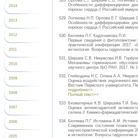
Орлова Е.Г. Ширшев С.В. Логинова 
Особенности дифференцировки ден
2014
пороках сердца // Российский иммуно
Логинова Н.П. Орлова Е.Г. Ширшев 
2013
Особенности дифференцировки ден
пороках сердца // Российский иммуно
2012
Беляева П.Г. Кадочникова П.И.
Первые сведения о фитопланктоне 
практической конференции 2017. «
2011
ихтиология. Вопросы гидрологии и гео
Ширшев С.В. Некрасова И.В. Горбуно
Механизмы гормонально обусловле
2010
научного центра УрО РАН. 2017. № 1.
Глебездина Н.С. Олина А.А. Некрасо
2009
Оценка воздействия эндогенного ме
Вестник Пермского университета. Пер
подробнее>>
2008
Полный текст>>
Безматерных К.В. Ширшова Т.И. Беш
2007
Оценка антиоксидантной активност
селена // Химико-фармацевтический ж
Беляева П.Г. Истомина А.М. Истоми
2006
Современное состояние планктона
научно-практической конференции 2
и ихтиология. Вопросы гидрологии и г
2005