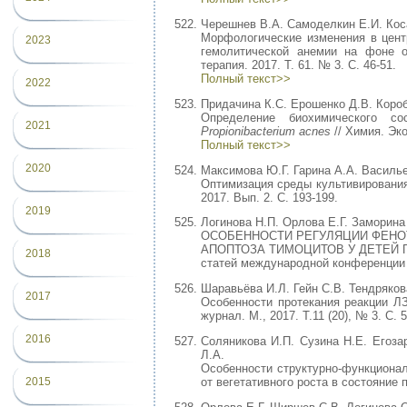
Черешнев В.А. Самоделкин Е.И. Кос
Морфологические изменения в цент
2023
гемолитической анемии на фоне о
терапия. 2017. Т. 61. № 3. С. 46-51.
Полный текст>>
2022
Придачина К.С. Ерошенко Д.В. Короб
Определение биохимического 
2021
Propionibacterium acnes
// Химия. Эко
Полный текст>>
2020
Максимова Ю.Г. Гарина А.А. Василь
Оптимизация среды культивирования
2017. Вып. 2. С. 193-199.
2019
Логинова Н.П. Орлова Е.Г. Заморина
ОСОБЕННОСТИ РЕГУЛЯЦИИ ФЕНО
АПОПТОЗА ТИМОЦИТОВ У ДЕТЕЙ 
2018
статей международной конференции «
Шаравьёва И.Л. Гейн С.В. Тендряков
2017
Особенности протекания реакции Л
журнал. М., 2017. Т.11 (20), № 3. С. 
2016
Соляникова И.П. Сузина Н.Е. Егоза
Л.А.
Особенности структурно-функционал
от вегетативного роста в состояние 
2015