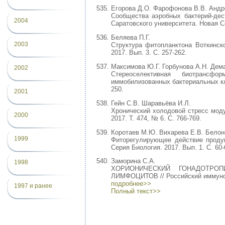
Егорова Д.О. Фарофонова В.В. Андр
Сообщества аэробных бактерий-дест
2004
Саратовского университета. Новая Се
Беляева П.Г.
2003
Структура фитопланктона Воткинско
2017. Вып. 3. С. 257-262.
Максимова Ю.Г. Горбунова А.Н. Дема
2002
Стереоселективная биотрансфо
иммобилизованных бактериальных кле
250.
2001
Гейн С.В. Шаравьёва И.Л.
Хронический холодовой стресс моду
2000
2017. Т. 474, № 6. С. 766-769.
Коротаев М.Ю. Вихарева Е.В. Белон
1999
Фиторегулирующее действие продук
Серия Биология. 2017. Вып. 1. С. 60-
Заморина С.А.
1998
ХОРИОНИЧЕСКИЙ ГОНАДОТРО
ЛИМФОЦИТОВ // Российский иммунолог
подробнее>>
1997 и ранее
Полный текст>>