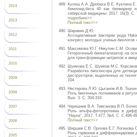
Кулеш А.А. Дробаха В.Е. Куклина Е
2014
Амилоид-бета 40 как биомаркер к
сибирской медицины. 2017. 16(3). С. 
подробнее>>
2013
Полный текст>>
Шаравин Д.Ю.
2012
Ассоциативные бактерии рода Halo
конгресс молодых ученых-биологов «
Максимова Ю.Г. Никулин С.М. Осове
2011
Гетерогенный биокатализатор на ос
для трансформации нитрилов и амидо
2010
Шумкова Е.С. Шумков М.С. Корсакова
Разработка биосенсора для детекц
деструкторов, выделенных из техноге
2009
104.
Нестерова Л.Ю. Цыганов И.В. Ткачен
2008
Роль биогенных полиаминов в регуля
Вып. 3. С. 304-310.
Черешнев В.А. Тимганова В.П. Бочко
2007
Роль альфа-фетопротеина в дифф
"Наука", 2017. Т.477, №4. С. C.496-49
Полный текст>>
2006
Ширшев С.В. Орлова Е.Г. Логинова О
Роль гормонов в дифференцировк
2005