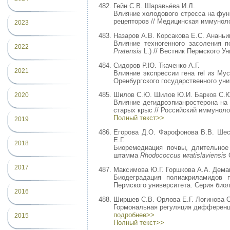
Гейн С.В. Шаравьёва И.Л.
Влияние холодового стресса на фун
рецепторов // Медицинская иммунологи
2023
Назаров А.В. Корсакова Е.С. Ананьи
Влияние техногенного засоления 
2022
Pratensis
L.) // Вестник Пермского Ун
Сидоров Р.Ю. Ткаченко А.Г.
2021
Влияние экспрессии гена rel из Myco
Оренбургского государственного унив
Шилов С.Ю. Шилов Ю.И. Барков С.
2020
Влияние дегидроэпианростерона на
старых крыс // Российский иммунологи
Полный текст>>
2019
Егорова Д.О. Фарофонова В.В. Шес
Е.Г.
2018
Биоремедиация почвы, длительное
штамма
Rhodococcus wratislaviensis
C
2017
Максимова Ю.Г. Горшкова А.А. Дема
Биодеградация полиакриламидов 
Пермского университета. Серия биоло
2016
Ширшев С.В. Орлова Е.Г. Логинова О
Гормональная регуляция дифференци
подробнее>>
2015
Полный текст>>