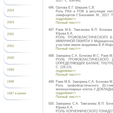
2017. С. 838-842.
Орлова Е.Г. Ширшев С.В.
2004
Роль РКА и PI3K в регуляции леп
лимфоцитов // Биохимия. М., 2017. Т
подробнее>>
2003
Полный текст>>
Раев М.Б. Тимганова В.П. Бочкова
Юрова К.А.
2002
РОЛЬ ТРОФОБЛАСТИЧЕСКОГО β-
ИММУННОЙ ПАМЯТИ // Медицинская 
участием имени академика В.И.Иоффе 
2001
Полный текст>>
Заморина С.А. Бочкова М.С. Раев М.
2000
РОЛЬ ТРОФОБЛАСТИЧЕСКОГО 
ОПРЕДЕЛЯЮЩИХ БАЛАНС TH1/TH2 // Ро
С. 129-131.
1999
подробнее>>
Полный текст>>
Раев М.Б. Заморина С.А. Бочкова М.
1998
Роль трофобластического β1-гл
мононуклеарных клеток // ДОКЛАДЫ 
подробнее>>
1997 и ранее
Полный текст>>
Заморина С.А. Тимганова В.П. Боч
Юрова К.А.
РОЛЬ ХОРИОНИЧЕСКОГО ГОНАДО