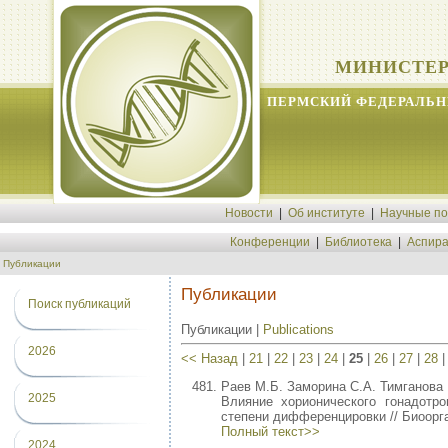
МИНИСТЕР
ПЕРМСКИЙ ФЕДЕРАЛЬН
Новости
|
Об институте
|
Научные п
Конференции
|
Библиотека
|
Аспира
Публикации
Публикации
Поиск публикаций
Публикации |
Publications
2026
<< Назад
|
21
|
22
|
23
|
24
|
25
|
26
|
27
|
28
Раев М.Б. Заморина С.А. Тимганова 
2025
Влияние хорионического гонадотр
степени дифференцировки // Биоорган
Полный текст>>
2024