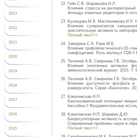
Гейн С.В. Шаравьёва И.Л.
Влияние стресса на респираторный 
блокады опиатных рецепторов in vivo 
2023
Кузнецова М.В. Масленникова И.Л. 
Влияние супернатантов смешанной
2022
окислительную активность нейтрофило
Полный текст>>
2021
Заморина С.А. Раев М.Б.
Влияние трофобластического β1-гли
лимфоцитами. Роль молекул CD9 // Ро
2020
Тюленев А.В. Смирнова Г.В. Октябрь
Влияние экзогенных активных фор
иммунологический журнал. 2015. Т. 9(
2019
Тюленев А.В. Смирнова Г.В. Октябрь
Влияние доступности фосфата в с
2018
университета. Серия «Биология». 201
Ковалевская Н.П.
2017
Биогеохимический потенциал микроб
бассейна // Фундаментальные исследо
Ковалевская Н.П. Шаравин Д.Ю.
2016
Биорегуляторная активность ассоци
Современные проблемы науки и обра
Полный текст>>
2015
Серебренникова М.К. Тудвасева М.С