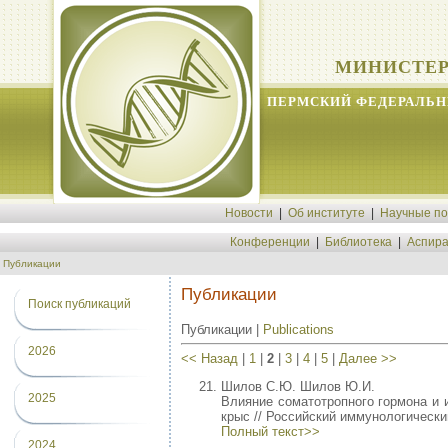
МИНИСТЕР
ПЕРМСКИЙ ФЕДЕРАЛЬН
Новости
|
Об институте
|
Научные п
Конференции
|
Библиотека
|
Аспира
Публикации
Публикации
Поиск публикаций
Публикации |
Publications
2026
<< Назад
|
1
|
2
|
3
|
4
|
5
|
Далее >>
Шилов С.Ю. Шилов Ю.И.
2025
Влияние соматотропного гормона и 
крыс // Российский иммунологический 
Полный текст>>
2024