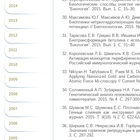
Биологические способы очистки не
2014
“Биология”. 2015. Вып. 1. С. 15–30.
Максимова Ю.Г. Максимов А.Ю. Дем
2013
Биопленки нитрилгидролизующих бак
потенциал // Биотехнология. 2015. №
2012
Тарасова Е.В. Гришко В.В. Ившина И
Биотрансформация бетулина с испо
“Биология”. 2015. Вып. 1. С. 31−40.
2011
Королевская Л.Б. Шмагель К.В. Сло
Активация моноцитов периферическ
Российский иммунологический журнал. 
2010
Nikiyan H. Tatlybaeva E. Раев М.Б. De
Applying Nanosized Gold and Carbon 
2009
Atomic Force Mi-croscopy // Current N
Соломенный А.П. Зубарева Н.А. Гонч
2008
Генотипический анализ нозокомиальн
химиотерапия. 2015. № 4. С. 297-300
Шумков М.С. Шумкова Е.С. Плотнико
2007
Генные слияния как инструмент р
журнал. 2015. Т. 9(18). N 2. С. 622-62
2006
Ширшев С.В. Некрасова И.В. Горбуно
Значение гормонов репродукции в ре
3. С. 287-292.
2005