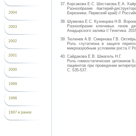
Корсакова Е.С. Шестакова Е.А. Хайр
Разнообразие бактерий-деструкто
2004
Березники, Пермский край) // Российс
Шумкова Е.С. Кузнецова Н.В. Ворони
Разнообразие ключевых генов д
2003
Анадырского залива // Генетика. 2015
Тюленев А.В. Смирнова Г.В. Октябрь
2002
Роль глутатиона в защите перипла
микроаэробным условиям роста // Рос
2001
Сайдакова Е.В. Шмагель Н.Г.
Роль гомеостатических цитокинов I
пациентов при проведении антиретро
2000
С. 535-537.
1999
1998
1997 и ранее