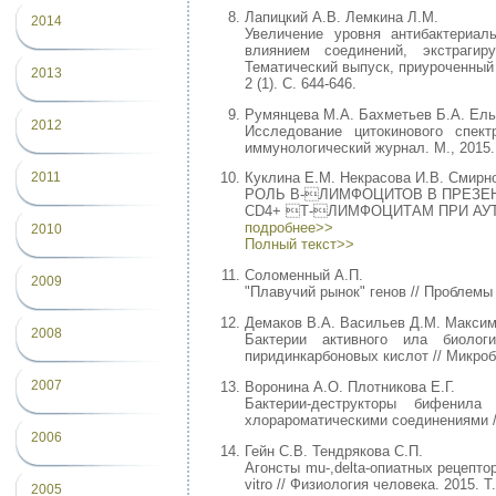
Лапицкий А.В. Лемкина Л.М.
2014
Увеличение уровня антибактериал
влиянием соединений, экстрагир
Тематический выпуск, приуроченный к
2013
2 (1). С. 644-646.
Румянцева М.А. Бахметьев Б.А. Ель
2012
Исследование цитокинового спект
иммунологический журнал. М., 2015. 
2011
Куклина Е.М. Некрасова И.В. Смирно
РОЛЬ В-ЛИМФОЦИТОВ В ПРЕЗЕ
CD4+ Т-ЛИМФОЦИТАМ ПРИ АУТОИМ
подробнее>>
2010
Полный текст>>
Соломенный А.П.
2009
"Плавучий рынок" генов // Проблемы 
Демаков В.А. Васильев Д.М. Максим
2008
Бактерии активного ила биолог
пиридинкарбоновых кислот // Микроби
2007
Воронина А.О. Плотникова Е.Г.
Бактерии-деструкторы бифенила
хлорароматическими соединениями // 
2006
Гейн С.В. Тендрякова С.П.
Агонсты mu-,delta-опиатных рецепто
vitro // Физиология человека. 2015. Т
2005