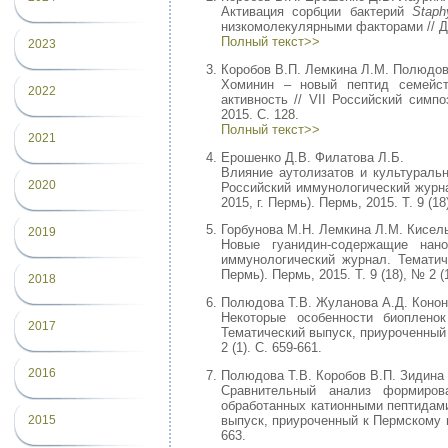
Активация сорбции бактерий
Staph
низкомолекулярными факторами // До
Полный текст>>
2023
Коробов В.П. Лемкина Л.М. Полюдов
Хоминин – новый пептид семейств
2022
активность // VII Российский симп
2015. С. 128.
Полный текст>>
2021
Ерошенко Д.В. Филатова Л.Б.
Влияние аутолизатов и культураль
2020
Российский иммунологический журна
2015, г. Пермь). Пермь, 2015. Т. 9 (18
Горбунова М.Н. Лемкина Л.М. Кисел
2019
Новые гуанидин-содержащие нан
иммунологический журнал. Тематич
Пермь). Пермь, 2015. Т. 9 (18), № 2 (1
2018
Полюдова Т.В. Жуланова А.Д. Кононо
Некоторые особенности биоплен
2017
Тематический выпуск, приуроченный к
2 (1). С. 659-661.
2016
Полюдова Т.В. Коробов В.П. Зидина
Сравнительный анализ формиров
обработанных катионными пептидами
выпуск, приуроченный к Пермскому на
2015
663.