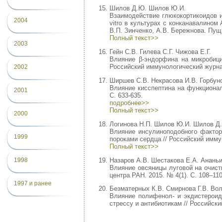
Шилов Д.Ю. Шилов Ю.И.
Взаимодействие глюкокортикоидов и
2004
vitro в культурах с конканавалином 
В.П. Зинченко, А.В. Бережнова. Пущи
Полный текст>>
2003
Гейн С.В. Гилева С.Г. Чижова Е.Г.
Влияние β-эндорфина на микробици
Российский иммунологический журнал. 
2002
Ширшев С.В. Некрасова И.В. Горбуно
Влияние кисспептина на функционал
2001
С. 633-635.
подробнее>>
Полный текст>>
2000
Логинова Н.П. Шилов Ю.И. Шилов Д.
Влияние инсулиноподобного фактор
1999
пороками сердца // Российский иммуно
Полный текст>>
Назаров А.В. Шестакова Е.А. Ананьи
1998
Влияние овсяницы луговой на очист
центра РАН. 2015. № 4(1). С. 108–110
1997 и ранее
Безматерных К.В. Смирнова Г.В. Вол
Влияние полифенол- и экдистероидс
стрессу и антибиотикам // Российски