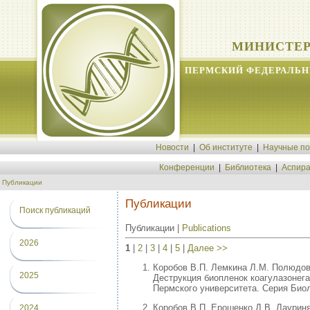
МИНИСТЕР
ПЕРМСКИЙ ФЕДЕРАЛЬН
Новости
|
Об институте
|
Научные п
Конференции
|
Библиотека
|
Аспира
Публикации
Публикации
Поиск публикаций
Публикации |
Publications
2026
1
|
2
|
3
|
4
|
5
|
Далее >>
Коробов В.П. Лемкина Л.М. Полюдов
2025
Деструкция биопленок коагулазонег
Пермского университета. Серия Биоло
Коробов В.П. Ерошенко Д.В. Лауриня
2024