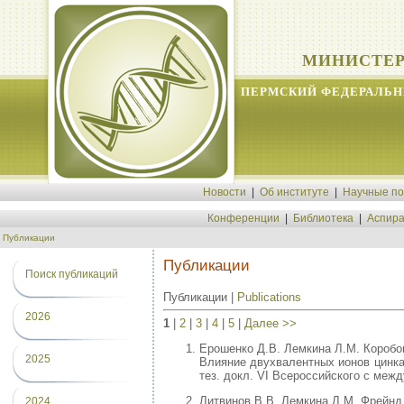
МИНИСТЕР
ПЕРМСКИЙ ФЕДЕРАЛЬН
Новости
|
Об институте
|
Научные п
Конференции
|
Библиотека
|
Аспира
Публикации
Публикации
Поиск публикаций
Публикации |
Publications
2026
1
|
2
|
3
|
4
|
5
|
Далее >>
Ерошенко Д.В. Лемкина Л.М. Коробо
2025
Влияние двухвалентных ионов цинка
тез. докл. VI Всероссийского с меж
Литвинов В.В. Лемкина Л.М. Фрейнд 
2024