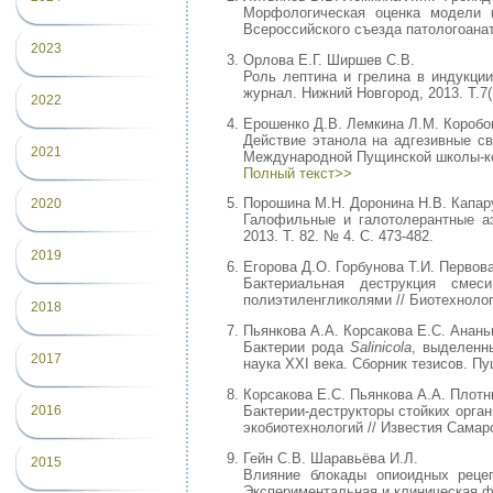
Морфологическая оценка модели 
Всероссийского съезда патологоанат
2023
Орлова Е.Г. Ширшев С.В.
Роль лептина и грелина в индукци
журнал. Нижний Новгород, 2013. Т.7(1
2022
Ерошенко Д.В. Лемкина Л.М. Коробо
Действие этанола на адгезивные с
2021
Международной Пущинской школы-ко
Полный текст>>
Порошина М.Н. Доронина Н.В. Капар
2020
Галофильные и галотолерантные аэ
2013. Т. 82. № 4. С. 473-482.
2019
Егорова Д.О. Горбунова Т.И. Первова
Бактериальная деструкция смес
полиэтиленгликолями // Биотехнологи
2018
Пьянкова А.А. Корсакова Е.С. Анань
Бактерии рода
Salinicola
, выделенн
2017
наука XXI века. Сборник тезисов. Пущ
Корсакова Е.С. Пьянкова А.А. Плотни
Бактерии-деструкторы стойких орга
2016
экобиотехнологий // Известия Самарск
Гейн С.В. Шаравьёва И.Л.
2015
Влияние блокады опиоидных рецеп
Экcпеpиментальная и клиничеcкая фа