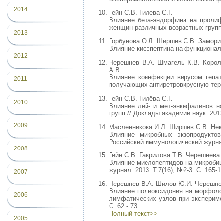
2014
Гейн С.В. Гилева С.Г.
Влияние бета-эндорфина на пролиф
женщин различных возрастных групп /
2013
Горбунова О.Л. Ширшев С.В. Замори
Влияние кисспептина на функциональ
2012
Черешнев В.А. Шмагель К.В. Короле
А.В.
Влияние коинфекции вирусом гепа
2011
получающих антиретровирусную терап
Гейн С.В. Гилёва С.Г.
2010
Влияние лей- и мет-энкефалинов 
групп // Доклады академии наук. 2013
2009
Масленникова И.Л. Ширшев С.В. Нек
Влияние микробных экзопродукто
Российский иммунологический журнал.
2008
Гейн С.В. Гаврилова Т.В. Черешнева
Влияние миелопептидов на микробиц
журнал. 2013. Т.7(16), №2-3. С. 165-1
2007
Черешнев В.А. Шилов Ю.И. Черешне
Влияние полиоксидония на морфоло
2006
лимфатических узлов при эксперим
С. 62 - 73.
Полный текст>>
2005