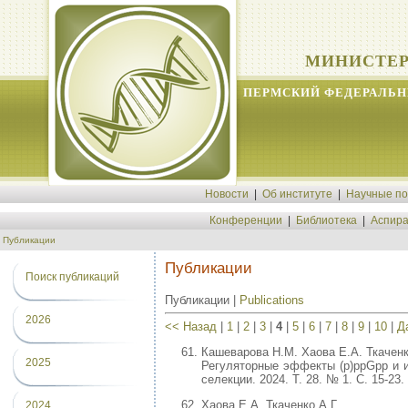
МИНИСТЕР
ПЕРМСКИЙ ФЕДЕРАЛЬН
Новости
|
Об институте
|
Научные п
Конференции
|
Библиотека
|
Аспира
Публикации
Публикации
Поиск публикаций
Публикации |
Publications
2026
<< Назад
|
1
|
2
|
3
|
4
|
5
|
6
|
7
|
8
|
9
|
10
|
Д
Кашеварова Н.М. Хаова Е.А. Ткаченк
2025
Регуляторные эффекты (p)ppGpp и ин
селекции. 2024. Т. 28. № 1. С. 15-23.
Хаова Е.А. Ткаченко А.Г.
2024