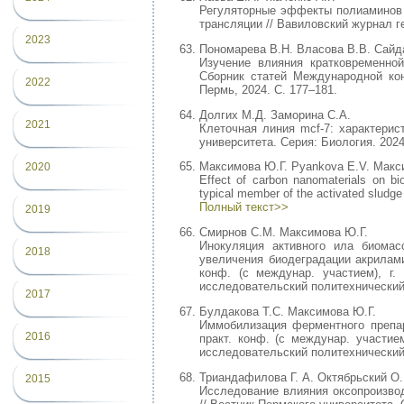
Регуляторные эффекты полиаминов и
трансляции // Вавиловский журнал ген
2023
Пономарева В.Н. Власова В.В. Сайд
Изучение влияния кратковременной
Сборник статей Международной ко
2022
Пермь, 2024. С. 177–181.
Долгих М.Д. Заморина С.А.
2021
Клеточная линия mcf-7: характерис
университета. Серия: Биология. 2024
Максимова Ю.Г. Pyankova E.V. Макс
2020
Effect of carbon nanomaterials on bio
typical member of the activated sludge
Полный текст>>
2019
Смирнов С.М. Максимова Ю.Г.
Инокуляция активного ила биомас
2018
увеличения биодеградации акриламид
конф. (с междунар. участием), г
исследовательский политехнический у
2017
Булдакова Т.С. Максимова Ю.Г.
Иммобилизация ферментного препара
2016
практ. конф. (с междунар. участие
исследовательский политехнический у
Триандафилова Г. А. Октябрьский О.
2015
Исследование влияния оксопроизво