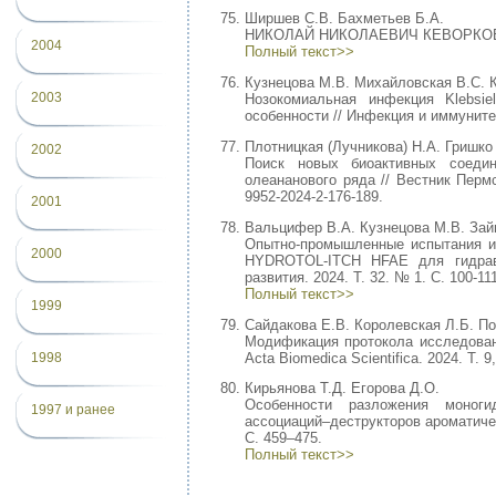
Ширшев С.В. Бахметьев Б.А.
НИКОЛАЙ НИКОЛАЕВИЧ КЕВОРКОВ -
2004
Полный текст>>
Кузнецова М.В. Михайловская В.С. К
2003
Нозокомиальная инфекция Klebsiel
особенности // Инфекция и иммунитет
Плотницкая (Лучникова) Н.А. Гришко
2002
Поиск новых биоактивных соедин
олеананового ряда // Вестник Пермс
9952-2024-2-176-189.
2001
Вальцифер В.А. Кузнецова М.В. Зай
Опытно-промышленные испытания и 
2000
HYDROTOL-ITCH HFAE для гидравл
развития. 2024. Т. 32. № 1. С. 100-11
Полный текст>>
1999
Сайдакова Е.В. Королевская Л.Б. П
Модификация протокола исследован
Acta Biomedica Scientifica. 2024. Т. 9
1998
Кирьянова Т.Д. Егорова Д.О.
Особенности разложения моноги
1997 и ранее
ассоциаций–деструкторов ароматически
С. 459–475.
Полный текст>>