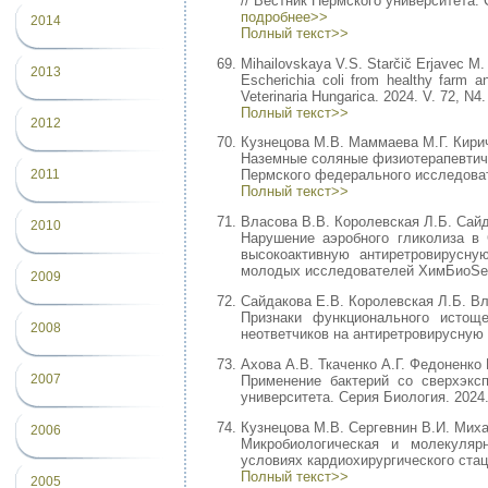
// Вестник Пермского университета. С
подробнее>>
2014
Полный текст>>
Mihailovskaya V.S. Starčič Erjavec M
2013
Escherichia coli from healthy farm a
Veterinaria Hungarica. 2024. V. 72, N4
Полный текст>>
2012
Кузнецова М.В. Маммаева М.Г. Кири
Наземные соляные физиотерапевтиче
2011
Пермского федерального исследовате
Полный текст>>
Власова В.В. Королевская Л.Б. Сайд
2010
Нарушение аэробного гликолиза в
высокоактивную антиретровирусну
молодых исследователей ХимБиоSeas
2009
Сайдакова Е.В. Королевская Л.Б. Вл
Признаки функционального истощ
2008
неответчиков на антиретровирусную т
Ахова А.В. Ткаченко А.Г. Федоненко
2007
Применение бактерий со сверхэксп
университета. Серия Биология. 2024.
Кузнецова М.В. Сергевнин В.И. Миха
2006
Микробиологическая и молекулярн
условиях кардиохирургического стаци
Полный текст>>
2005