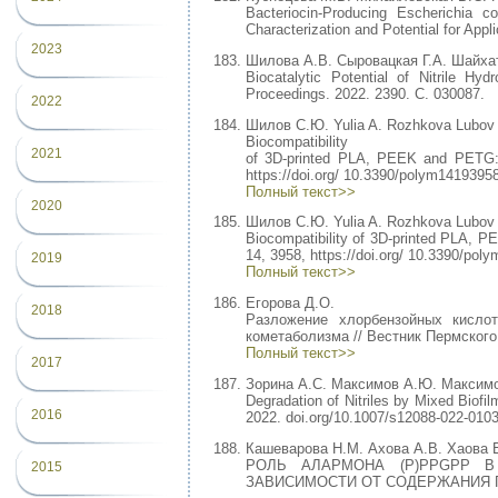
Bacteriocin-Producing Escherichia c
Characterization and Potential for Appl
2023
Шилова А.В. Сыровацкая Г.А. Шайха
Biocatalytic Potential of Nitrile Hy
Proceedings. 2022. 2390. С. 030087.
2022
Шилов С.Ю. Yulia A. Rozhkova Lubov N
Biocompatibility
2021
of 3D-printed PLA, PEEK and PETG: 
https://doi.org/ 10.3390/polym14193958
Полный текст>>
2020
Шилов С.Ю. Yulia A. Rozhkova Lubov N
Biocompatibility of 3D-printed PLA, 
14, 3958, https://doi.org/ 10.3390/pol
2019
Полный текст>>
Егорова Д.О.
2018
Разложение хлорбензойных кисл
кометаболизма // Вестник Пермского 
Полный текст>>
2017
Зорина А.С. Максимов А.Ю. Максимо
Degradation of Nitriles by Mixed Biofi
2016
2022. doi.org/10.1007/s12088-022-0103
Кашеварова Н.М. Ахова А.В. Хаова Е
РОЛЬ АЛАРМОНА (P)PPGPP В
2015
ЗАВИСИМОСТИ ОТ СОДЕРЖАНИЯ ГЛЮКОЗЫ