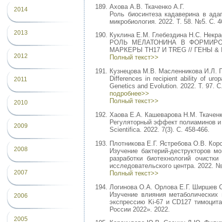
Ахова А.В. Ткаченко А.Г.
2014
Роль биосинтеза кадаверина в адап
микробиология. 2022. Т. 58. №5. С. 4
2013
Куклина Е.М. Глебездина Н.С. Некра
РОЛЬ МЕЛАТОНИНА В ФОРМИРО
МАРКЕРЫ TH17 И TREG // ГЕНЫ & К
2012
Полный текст>>
Кузнецова М.В. Масленникова И.Л. По
Differences in recipient ability of urop
2011
Genetics and Evolution. 2022. Т. 97. С
подробнее>>
Полный текст>>
2010
Хаова Е.А. Кашеварова Н.М. Ткаченк
Регуляторный эффект полиаминов и ин
2009
Scientifica. 2022. 7(3). С. 458-466.
Плотникова Е.Г. Ястребова О.В. Кор
2008
Изучение бактерий-деструкторов м
разработки биотехнологий очистк
исследовательского центра. 2022. № 
2007
Полный текст>>
Логинова О.А. Орлова Е.Г. Ширшев С
Изучение влияния метаболических 
2006
экспрессию Ki-67 и CD127 тимоцита
России 2022». 2022.
2005