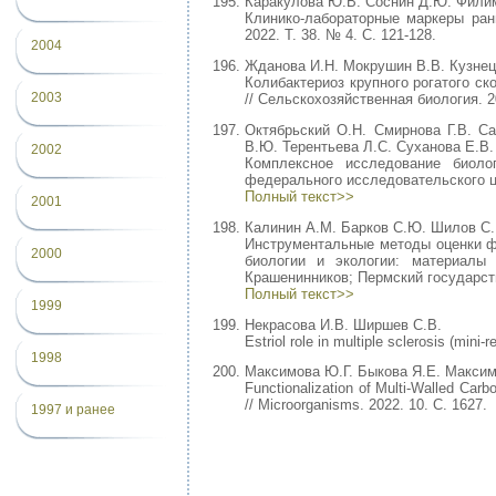
Каракулова Ю.В. Соснин Д.Ю. Филим
Клинико-лабораторные маркеры ран
2022. Т. 38. № 4. С. 121-128.
2004
Жданова И.Н. Мокрушин В.В. Кузнец
Колибактериоз крупного рогатого ск
2003
// Сельскохозяйственная биология. 20
Октябрьский О.Н. Смирнова Г.В. С
В.Ю. Терентьева Л.С. Суханова Е.В.
2002
Комплексное исследование биоло
федерального исследовательского це
Полный текст>>
2001
Калинин А.М. Барков С.Ю. Шилов С
Инструментальные методы оценки ф
2000
биологии и экологии: материалы 
Крашенинников; Пермский государств
Полный текст>>
1999
Некрасова И.В. Ширшев С.В.
Estriol role in multiple sclerosis (min
1998
Максимова Ю.Г. Быкова Я.Е. Макси
Functionalization of Multi-Walled Car
// Microorganisms. 2022. 10. С. 1627.
1997 и ранее