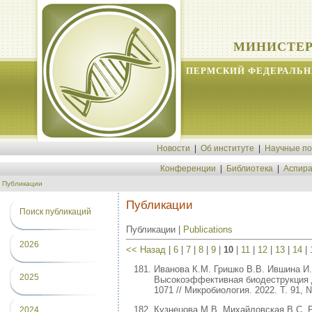
МИНИСТЕР
ПЕРМСКИЙ ФЕДЕРАЛЬН
Новости
|
Об институте
|
Научные п
Конференции
|
Библиотека
|
Аспира
Публикации
Публикации
Поиск публикаций
Публикации |
Publications
2026
<< Назад
|
6
|
7
|
8
|
9
|
10
|
11
|
12
|
13
|
14
|
Иванова К.М. Гришко В.В. Ившина И.
2025
Высокоэффективная биодеструкция 
1071 // Микробиология. 2022. Т. 91,
Кузнецова М.В. Михайловская В.С. Ре
2024