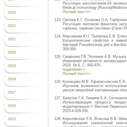
Регуляция кисспептином-54 активно
Medical Immunology (Russia)/Meditsins
Полный текст>>
2023
Орлова Е.Г. Логинова О.А. Горбунов
Регуляция лептином фенотипа нат
2022
гормоны, нервная система» (Санкт-Пете
Максимова Ю.Г. Пьянкова Е.В. Елис
2021
Каталитические свойства и иммо
бактерий Pseudomonas peli и Bacillus
359-369.
2020
Смирнова Г.В. Тюленев А.В. Музыка 
Изменения активности антиоксидант
2023. № 6. С. 965-978.
2019
подробнее>>
Полный текст>>
2018
Кузнецова М.В. Афанасьевская Е.В. 
Изучение возможности использова
рисков микробной контаминации объе
2017
Бажутин Г.А. Тюмина Е.А. Селянинов
Интенсификация процесса биодес
2016
моделирования // Вестник Пермского
2023-4-328-336.
Королевская Л.Б. Власова В.В. Шмаг
2015
Исследование показателей окис