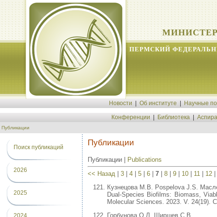
МИНИСТЕР
ПЕРМСКИЙ ФЕДЕРАЛЬН
Новости
|
Об институте
|
Научные п
Конференции
|
Библиотека
|
Аспира
Публикации
Публикации
Поиск публикаций
Публикации |
Publications
2026
<< Назад
|
3
|
4
|
5
|
6
|
7
|
8
|
9
|
10
|
11
|
12
Кузнецова М.В. Pospelova J.S. Масле
2025
Dual-Species Biofilms: Biomass, Viable
Molecular Sciences. 2023. V. 24(19). С
Горбунова О.Л. Ширшев С.В.
2024