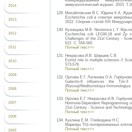
коинфицированных иммунологич
иммунологический журнал. 2023. Т.2
2014
Михайловская В.С. Юдина К.А. Ждан
Escherichia coli в спектре микроб
2013
2022. Cборник статей XIII Междунар
Кузнецова М.В. Nesterova L.Y. Масле
2012
Escherichia coli LEGM-18 and Žp stra
Challenges of the 21st Century - Sc
622. С. 556-565.
2011
Полный текст>>
Некрасова И.В. Ширшев С.В.
Estriol role in multiple sclerosis // 
2010
573-578.
Полный текст>>
2009
Орлова Е.Г. Логинова О.А. Горбунов
Galectin-9 influences the Tim-3 
(Russia)/Meditsinskaya Immunologiya. 
2008
Полный текст>>
Орлова Е.Г. Некрасова И.В. Горбуно
2007
Hormone-Dependent Reprogramming of N
21st Century - Science and Technolog
Полный текст>>
2006
Куклина Е.М. Глебездина Н.С.
Маркеры Th1-поляризованных клеток Th
Полный текст>>
2005