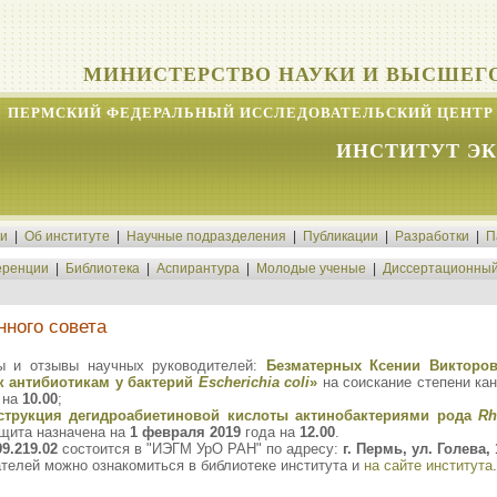
МИНИСТЕРСТВО НАУКИ И ВЫСШЕГ
ПЕРМСКИЙ ФЕДЕРАЛЬНЫЙ ИССЛЕДОВАТЕЛЬСКИЙ ЦЕНТР 
ИНСТИТУТ Э
ти
|
Об институте
|
Научные подразделения
|
Публикации
|
Разработки
|
П
ренции
|
Библиотека
|
Аспирантура
|
Молодые ученые
|
Диссертационный
нного совета
ы и отзывы научных руководителей:
Безматерных Ксении Викторо
к антибиотикам у бактерий
Escherichia coli
»
на соискание степени кан
 на
10.00
;
трукция дегидроабиетиновой кислоты актинобактериями рода
Rh
ащита назначена на
1 февраля 2019
года на
12.00
.
9.219.02
состоится в "ИЭГМ УрО РАН" по адресу:
г. Пермь, ул. Голева, 
телей можно ознакомиться в библиотеке института и
на сайте института
.