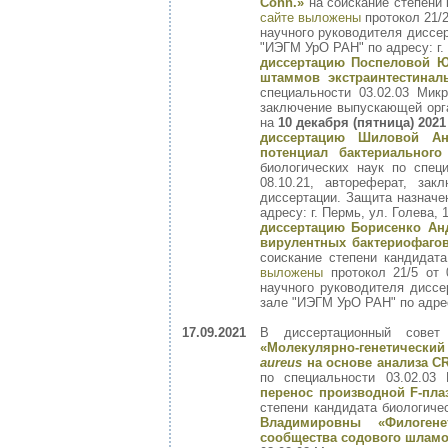
Cohn.»
на соискание степени 
сайте выложены
протокол 21/2
научного руководителя диссе
"ИЭГМ УрО РАН" по адресу: г. 
диссертацию Поспеловой Ю
штаммов экстраинтестина
специальности 03.02.03 Мик
заключение выпускающей орга
на
10 декабря (пятница) 2021
диссертацию Шиловой Ан
потенциал бактериальног
биологических наук по спец
08.10.21, автореферат, за
диссертации. Защита назначе
адресу: г. Пермь, ул. Голева, 1
диссертацию Борисенко Ан
вирулентных бактериофаг
соискание степени кандидат
выложены
протокол 21/5 от 
научного руководителя дисс
зале "ИЭГМ УрО РАН" по адресу
17.09.2021
В диссертационный совет
«Молекулярно-генетически
aureus
на основе анализа C
по специальности 03.02.03
перенос производной F-пл
степени кандидата биологиче
Владимировны «Филогене
сообщества содового шлам