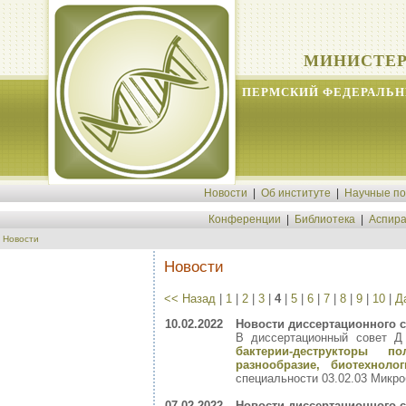
МИНИСТЕР
ПЕРМСКИЙ ФЕДЕРАЛЬН
Новости
|
Об институте
|
Научные п
Конференции
|
Библиотека
|
Аспира
Новости
Новости
<< Назад
|
1
|
2
|
3
|
4
|
5
|
6
|
7
|
8
|
9
|
10
|
Д
10.02.2022
Новости диссертационного с
В диссертационный совет Д
бактерии-деструкторы п
разнообразие, биотехноло
специальности 03.02.03 Микр
07.02.2022
Новости диссертационного с