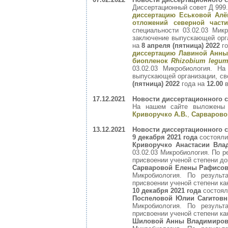
Диссертационный совет Д 999.
диссертацию Еськовой Ал
отложений северной част
специальности 03.02.03 Мик
заключение выпускающей орга
на
8 апреля (пятница) 2022
го
диссертацию Лавиной Анны
биопленок
Rhizobium legum
03.02.03 Микробиология. Н
выпускающей организации, св
(пятница) 2022
года на
12.00
в
17.12.2021
Новости диссертационного с
На нашем сайте выложены з
Криворучко А.В.
,
Сарваровой
13.12.2021
Новости диссертационного с
9 декабря 2021 года
состояли
Криворучко Анастасии Вл
03.02.03 Микробиология. По 
присвоении ученой степени до
Сарваровой Елены Рафисо
Микробиология. По резуль
присвоении ученой степени ка
10 декабря 2021 года
состоял
Поспеловой Юлии Сагитов
Микробиология. По резуль
присвоении ученой степени ка
Шиловой Анны Владимиро