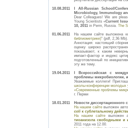
10.08.2011
I All-Russian School/Confer
Microbiology, Immunology an
Dear Colleagues! We are pleased
Young Scientists «
Current Iss
10, 2011
in Perm, Russia.
The S
01.06.2011
На нашем сайте выложена кн
библиометрике)
" (pdf, 2,36 Mb).
Аннотация: настоящий сборни
оценку широко распростране
показывают, к каким неверн
импакт-фактор и индекс цити
подготовленный по инициатив
эту же тему.
19.04.2011
I Всероссийская с межд
проблемы микробиологии, и
Уважаемые коллеги! Приглаш
школы-конференции молодых 
«Современные проблемы микро
г. Перми
18.01.2011
Новости диссертационного с
На нашем сайте
выложен авт
coli
к сублетальному действ
На нашем сайте
выложен а
тиоанизола свободными и 
2011 года на 12.00.