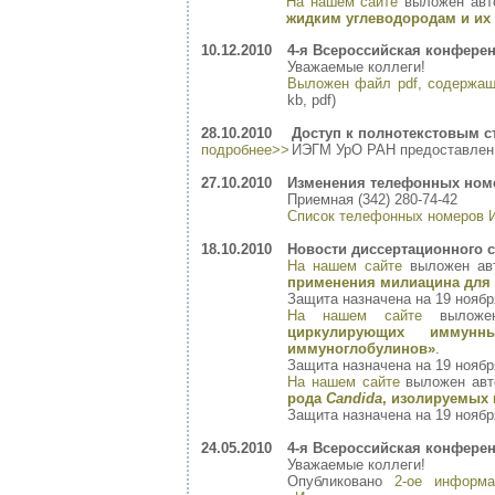
На нашем сайте
выложен авт
жидким углеводородам и их
10.12.2010
4-я Всероссийская конфере
Уважаемые коллеги!
Выложен файл pdf, содержащи
kb, pdf)
28.10.2010
Доступ к полнотекстовым с
подробнее>>
ИЭГМ УрО РАН предоставлен 
27.10.2010
Изменения телефонных ном
Приемная (342) 280-74-42
Список телефонных номеров
18.10.2010
Новости диссертационного с
На нашем сайте
выложен ав
применения милиацина для 
Защита назначена на 19 ноября
На нашем сайте
выложе
циркулирующих иммун
иммуноглобулинов»
.
Защита назначена на 19 ноября
На нашем сайте
выложен авт
рода
Candida
, изолируемых 
Защита назначена на 19 ноября
24.05.2010
4-я Всероссийская конфере
Уважаемые коллеги!
Опубликовано
2-ое информа