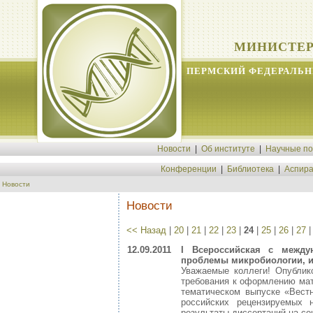
МИНИСТЕР
ПЕРМСКИЙ ФЕДЕРАЛЬН
Новости
|
Об институте
|
Научные п
Конференции
|
Библиотека
|
Аспира
Новости
Новости
<< Назад
|
20
|
21
|
22
|
23
|
24
|
25
|
26
|
27
12.09.2011
I Всероссийская с межд
проблемы микробиологии, и
Уважаемые коллеги! Опубли
требования к оформлению мат
тематическом выпуске «Вест
российских рецензируемых 
результаты диссертаций на со