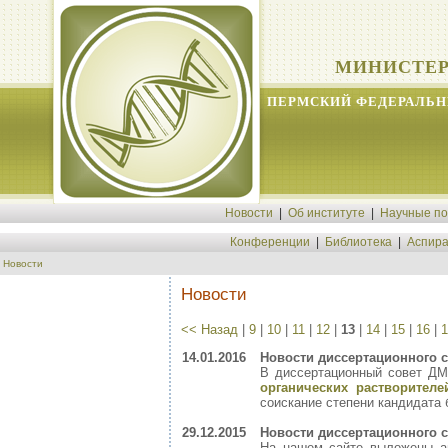
МИНИСТЕР
ПЕРМСКИЙ ФЕДЕРАЛЬН
Новости
|
Об институте
|
Научные п
Конференции
|
Библиотека
|
Аспира
Новости
Новости
<< Назад
|
9
|
10
|
11
|
12
|
13
|
14
|
15
|
16
|
1
14.01.2016
Новости диссертационного с
В диссертационный совет ДМ
органических растворител
соискание степени кандидата 
29.12.2015
Новости диссертационного с
На нашем сайте выложены а