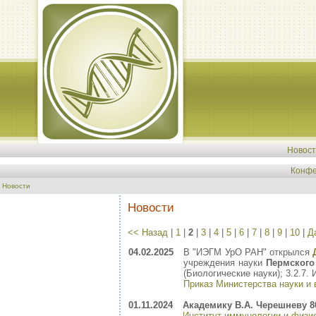
Новос
Конфе
Новости
Новости
<< Назад
|
1
|
2
|
3
|
4
|
5
|
6
|
7
|
8
|
9
|
10
|
Д
04.02.2025
В "ИЭГМ УрО РАН" открылся
учреждения науки
Пермского
(Биологические науки); 3.2.7.
Приказ Министерства науки и 
01.11.2024
Академику В.А. Черешневу 80
Институт иммунологии и физи