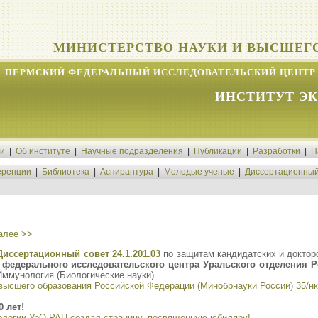
МИНИСТЕРСТВО НАУКИ И ВЫСШЕГ
ПЕРМСКИЙ ФЕДЕРАЛЬНЫЙ ИССЛЕДОВАТЕЛЬСКИЙ ЦЕНТР 
ИНСТИТУТ Э
ти
|
Об институте
|
Научные подразделения
|
Публикации
|
Разработки
|
П
ренции
|
Библиотека
|
Аспирантура
|
Молодые ученые
|
Диссертационный
алее >>
Диссертационный совет 24.1.201.03
по защитам кандидатских и доктор
 федерального исследовательского центра Уральского отделения Р
 Иммунология (Биологические науки).
высшего образования Российской Федерации (Минобрнауки России) 35/нк о
 лет!
ологии УрО РАН создал страницу, посвященную юбиляру!