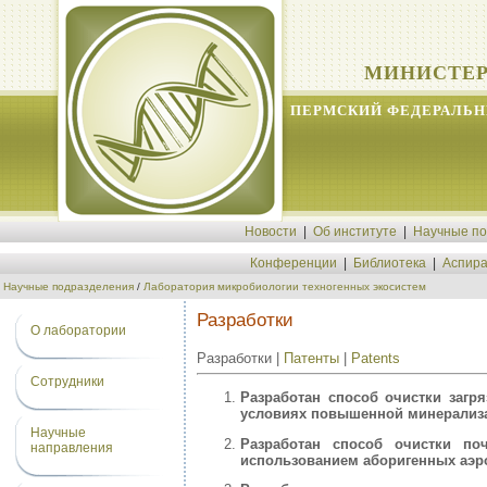
МИНИСТЕР
ПЕРМСКИЙ ФЕДЕРАЛЬН
Новости
|
Об институте
|
Научные п
Конференции
|
Библиотека
|
Аспира
Научные подразделения
/
Лаборатория микробиологии техногенных экосистем
Разработки
О лаборатории
Разработки |
Патенты
|
Patents
Сотрудники
Разработан способ очистки загр
условиях повышенной минерализ
Научные
Разработан способ очистки по
направления
использованием аборигенных аэро