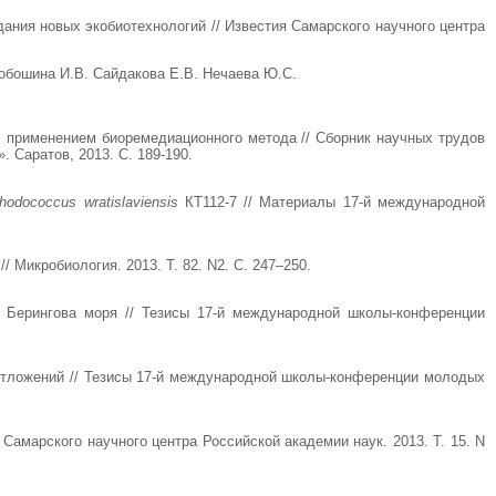
дания новых экобиотехнологий // Известия Самарского научного центра
Бобошина И.В. Сайдакова Е.В. Нечаева Ю.С.
с применением биоремедиационного метода // Сборник научных трудов
 Саратов, 2013. С. 189-190.
hodococcus wratislaviensis
КТ112-7 // Материалы 17-й международной
 Микробиология. 2013. Т. 82. N2. С. 247–250.
 Берингова моря // Тезисы 17-й международной школы-конференции
отложений // Тезисы 17-й международной школы-конференции молодых
Самарского научного центра Российской академии наук. 2013. Т. 15. N