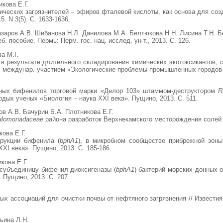
кова Е.Г.
ических загрязнителей – эфиров фталевой кислоты, как основа для соз
. N 3(5). С. 1633-1636.
азаров А.В. Шибанова Н.Л. Данилова М.А. Белтюкова Н.Н. Лисина Т.Н. 
. пособие. Пермь: Перм. гос. нац. исслед. ун-т., 2013. С. 126.
а М.Г.
в результате длительного складирования химических экотоксикантов, 
 с междунар. участием «Экологические проблемы промышленных городов».
ных бифенилов торговой марки «Делор 103» штаммом-деструктором
R
ых ученых «Биология – наука XXI века». Пущино, 2013. С. 511.
ов А.В. Бачурин Б.А. Плотникова Е.Г.
alomonadaceae
района разработок Верхнекамского месторождения солей //
ова Е.Г.
рукции бифенила (
bphA1
), в микробном сообществе прибрежной зоны
XI века». Пущино, 2013. С. 185-186.
кова Е.Г.
субъединицу бифенил диоксигеназы (
bphA1
) бактерий морских донных 
 Пущино, 2013. С. 207.
х ассоциаций для очистки почвы от нефтяного загрязнения // Известия 
ьина Л.Н.