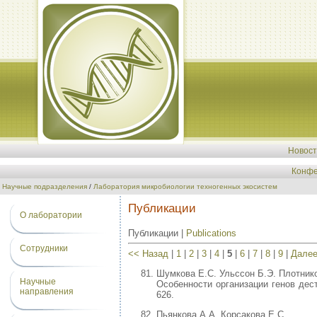
Новос
Конфе
Научные подразделения
/
Лаборатория микробиологии техногенных экосистем
Публикации
О лаборатории
Публикации |
Publications
Сотрудники
<< Назад
|
1
|
2
|
3
|
4
|
5
|
6
|
7
|
8
|
9
|
Далее
Шумкова Е.С. Ульссон Б.Э. Плотнико
Научные
Особенности организации генов де
направления
626.
Пьянкова А.А. Корсакова Е.С.