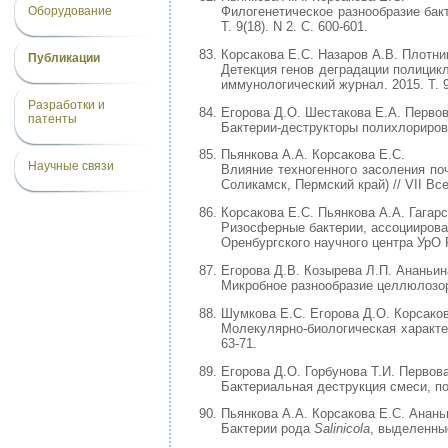
Оборудование
Филогенетическое разнообразие бакт
Т. 9(18). N 2. С. 600-601.
Корсакова Е.С. Назаров А.В. Плотник
Публикации
Детекция генов деградации полицик
иммунологический журнал. 2015. Т. 9(
Разработки и
Егорова Д.О. Шестакова Е.А. Первов
патенты
Бактерии-деструкторы полихлорирова
Пьянкова А.А. Корсакова Е.С.
Научные связи
Влияние техногенного засоления по
Соликамск, Пермский край) // VII Вс
Корсакова Е.С. Пьянкова А.А. Гагарс
Ризосферные бактерии, ассоциирова
Оренбургского научного центра УрО Р
Егорова Д.В. Козырева Л.П. Ананьин
Микробное разнообразие целлюлозора
Шумкова Е.С. Егорова Д.О. Корсаков
Молекулярно-биологическая характе
63-71.
Егорова Д.О. Горбунова Т.И. Первова
Бактериальная деструкция смеси, п
Пьянкова А.А. Корсакова Е.С. Анань
Бактерии рода
Salinicola
, выделенные