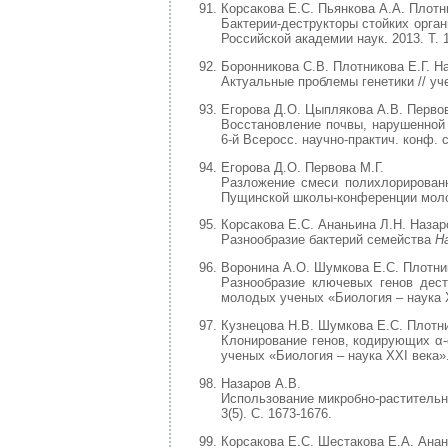
Корсакова Е.С. Пьянкова А.А. Плотни
Бактерии-деструкторы стойких орган
Российской академии наук. 2013. Т. 15
Боронникова С.В. Плотникова Е.Г. Н
Актуальные проблемы генетики // учеб
Егорова Д.О. Цыплякова А.В. Первов
Восстановление почвы, нарушенной 
6-й Всеросс. научно-практич. конф.
Егорова Д.О. Первова М.Г.
Разложение смеси полихлорирован
Пущинской школы-конференции молод
Корсакова Е.С. Ананьина Л.Н. Назар
Разнообразие бактерий семейства
H
Воронина А.О. Шумкова Е.С. Плотник
Разнообразие ключевых генов дест
молодых ученых «Биология – наука X
Кузнецова Н.В. Шумкова Е.С. Плотни
Клонирование генов, кодирующих α-
ученых «Биология – наука XXI века».
Назаров А.В.
Использование микробно-растительны
3(5). С. 1673-1676.
Корсакова Е.С. Шестакова Е.А. Анан