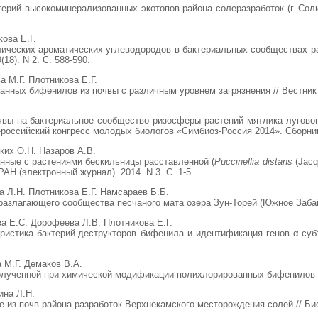
ерий высокоминерализованных экотопов района солеразработок (г. Соли
ова Е.Г.
лических ароматических углеводородов в бактериальных сообществах р
18). N 2. С. 588-590.
а М.Г. Плотникова Е.Г.
нных бифенилов из почвы с различным уровнем загрязнения // Вестник П
чвы на бактериальное сообщество ризосферы растений мятлика луговог
ероссийский конгресс молодых биологов «Симбиоз-Россия 2014». Сборник 
ких О.Н. Назаров А.В.
нные с растениями бескильницы расставленной (
Puccinellia distans
(Jacq
АН (электронный журнал). 2014. N 3. С. 1-5.
а Л.Н. Плотникова Е.Г. Намсараев Б.Б.
злагающего сообщества песчаного мата озера Зун-Торей (Южное Забайкал
а Е.С. Дорофеева Л.В. Плотникова Е.Г.
ристика бактерий-деструкторов бифенила и идентификация генов α-субъ
 М.Г. Демаков В.А.
олученной при химической модификации полихлорированных бифенилов пол
ина Л.Н.
 из почв района разработок Верхнекамского месторождения солей // Биол