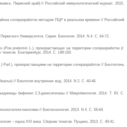
камск, Пермский край) // Российский иммунологический журнал. 2015.
айона солеразработок методом ПЦР в реальном времени // Российский
ермского Университета. Серия: Биология. 2014. N 4. С. 64-72.
о (
Poa pratensis
L.), произрастающих на территории солеразработок (г.
тезисов. Екатеринбург, 2014. С. 148-150.
.) Parl.), произрастающими на территории солеразработок // Бюллетень
ье) // Биология внутренних вод. 2014. N 2. С. 40-46.
единицы бифенил 2,3-диоксигеназы // Микробиология. 2014. Т. 83. С.
иэтиленгликолями // Биотехнология. 2013. N 4. С. 56-64.
огия – наука XXI века. Сборник тезисов. Пущино, 2013. С. 40-41.