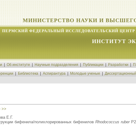
МИНИСТЕРСТВО НАУКИ И ВЫСШЕГ
ПЕРМСКИЙ ФЕДЕРАЛЬНЫЙ ИССЛЕДОВАТЕЛЬСКИЙ ЦЕНТР 
ИНСТИТУТ Э
ти
|
Об институте
|
Научные подразделения
|
Публикации
|
Разработки
|
П
ренции
|
Библиотека
|
Аспирантура
|
Молодые ученые
|
Диссертационный
 >>
ва Е.Г.
струкции бифенила/полихлорированных бифенилов
Rhodococcus ruber
P25