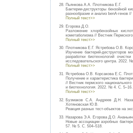
Пьянкова А.А. Плотникова Е.Г.
Бактерии-деструкторы бензойной к
разнообразие и анализ benA-генов // 
Полный текст>>
Егорова Д.О.
Разложение хлорбензойных кисл
кометаболизма // Вестник Пермского 
Полный текст>>
Плотникова Е.Г. Ястребова О.В. Кор
Изучение бактерий-деструкторов м
разработки биотехнологий очистк
исследовательского центра. 2022. № 
Полный текст>>
Ястребова О.В. Корсакова Е.С. Плот
Получение и характеристика бакте
// Вестник пермского национального
и биотехнология. 2022. № 4. С. 5–16.
Полный текст>>
Бузмаков С.А. Андреев Д.Н. Наз
Хотяновская Ю.В.
Реакция разных тест-объектов на эк
Назарова Э.А. Егорова Д.О. Ананьин
Новые ассоциации аэробных бактери
57. № 5. С. 504–518.