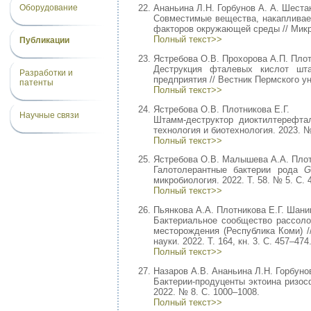
Оборудование
Ананьина Л.Н. Горбунов А. А. Шеста
Совместимые вещества, накаплива
факторов окружающей среды // Микроб
Полный текст>>
Публикации
Ястребова О.В. Прохорова А.П. Плот
Деструкция фталевых кислот ш
Разработки и
предприятия // Вестник Пермского ун
патенты
Полный текст>>
Ястребова О.В. Плотникова Е.Г.
Научные связи
Штамм-деструктор диоктилтерефт
технология и биотехнология. 2023. № 
Полный текст>>
Ястребова О.В. Малышева А.А. Плот
Галотолерантные бактерии рода
G
микробиология. 2022. Т. 58. № 5. С. 
Полный текст>>
Пьянкова А.А. Плотникова Е.Г. Шани
Бактериальное сообщество рассоло
месторождения (Республика Коми) /
науки. 2022. Т. 164, кн. 3. С. 457–474
Полный текст>>
Назаров А.В. Ананьина Л.Н. Горбуно
Бактерии-продуценты эктоина ризос
2022. № 8. С. 1000–1008.
Полный текст>>