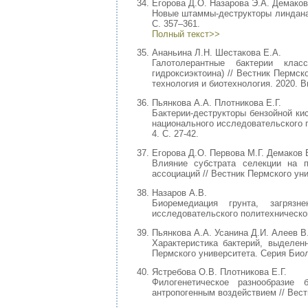
Егорова Д.О. Назарова Э.А. Демаков
Новые штаммы-деструкторы линдан
С. 357–361.
Полный текст>>
Ананьина Л.Н. Шестакова Е.А.
Галотолерантные бактерии кла
гидроксиэктоина) // Вестник Пермс
технология и биотехнология. 2020. Вы
Пьянкова А.А. Плотникова Е.Г.
Бактерии-деструкторы бензойной к
национального исследовательского п
4. С. 27-42.
Егорова Д.О. Первова М.Г. Демаков 
Влияние субстрата селекции на п
ассоциаций // Вестник Пермского уни
Назаров А.В.
Биоремедиация грунта, загрязн
исследовательского политехническог
Пьянкова А.А. Усанина Д.И. Алеев В
Характеристика бактерий, выделен
Пермского университета. Серия Биоло
Ястребова О.В. Плотникова Е.Г.
Филогенетическое разнообразие
антропогенным воздействием // Вестн