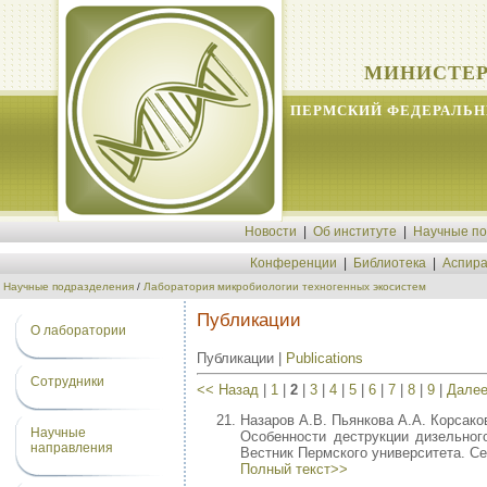
МИНИСТЕР
ПЕРМСКИЙ ФЕДЕРАЛЬН
Новости
|
Об институте
|
Научные п
Конференции
|
Библиотека
|
Аспира
Научные подразделения
/
Лаборатория микробиологии техногенных экосистем
Публикации
О лаборатории
Публикации |
Publications
Сотрудники
<< Назад
|
1
|
2
|
3
|
4
|
5
|
6
|
7
|
8
|
9
|
Далее
Назаров А.В. Пьянкова А.А. Корсако
Научные
Особенности деструкции дизельно
направления
Вестник Пермского университета. Сер
Полный текст>>