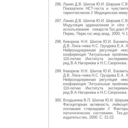
Ланин Д.В. Шилов Ю.И. Ширшев С.В
Показатели НСТ-теста и чувствит
тиреотоксикозе // Медицинская иммун
Ланин Д.В. Шилов Ю.И. Ширшев С.В
Модуляция адреналином in vitro 
использование лекарств:Тез.докл.
Пермь: Перм.гос.мед.акад, 2000. Ч.1.
Кеворков Н.Н. Шилов Ю.И. Бахметь
Д.В. Лиха¬чева Н.С. Груздева Е.А. 
Нейроэндокринная регуляция не
конференция "Актуальные проблем
110-летию Института эксперим
ред.В.А.Нагорнева и Н.С.Сапронова. 
Кеворков Н.Н. Шилов Ю.И. Бахметь
Д.В. Лиха¬чева Н.С. Груздева Е.А. 
Нейроэндокринная регуляция не
конференция "Актуальные проблем
110-летию Института эксперим
ред.В.А.Нагорнева и Н.С.Сапронова. 
Владыкина В.П. Шилов Ю.И. Ширшев
Фагоцитарная активность лейкоц
половыми стероидами // Факторы
патологических состояниях. Тез.
издательство, 2000. С. 21-22.