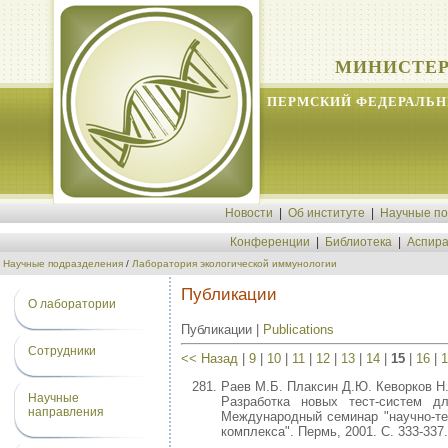
МИНИСТЕР
ПЕРМСКИЙ ФЕДЕРАЛЬН
Новости
|
Об институте
|
Научные п
Конференции
|
Библиотека
|
Аспира
Научные подразделения
/
Лаборатория экологической иммунологии
Публикации
О лаборатории
Публикации |
Publications
Сотрудники
<< Назад
|
9
|
10
|
11
|
12
|
13
|
14
|
15
|
16
|
1
Раев М.Б. Плаксин Д.Ю. Кеворков Н
Научные
Разработка новых тест-систем д
направления
Международный семинар "научно-те
комплекса". Пермь, 2001. С. 333-337.