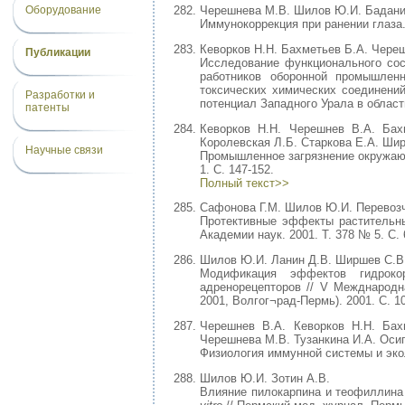
Оборудование
Черешнева М.В. Шилов Ю.И. Баданин
Иммунокоррекция при ранении глаза. 
Кеворков Н.Н. Бахметьев Б.А. Чере
Публикации
Исследование функционального сос
работников оборонной промышленн
токсических химических соединений
Разработки и
потенциал Западного Урала в област
патенты
Кеворков Н.Н. Черешнев В.А. Ба
Королевская Л.Б. Старкова Е.А. Ши
Научные связи
Промышленное загрязнение окружающ
1. С. 147-152.
Полный текст>>
Сафонова Г.М. Шилов Ю.И. Перевозч
Протективные эффекты растительны
Академии наук. 2001. Т. 378 № 5. С. 
Шилов Ю.И. Ланин Д.В. Ширшев С.В
Модификация эффектов гидроко
адренорецепторов // V Межднародн
2001, Волгог¬рад-Пермь). 2001. С. 1
Черешнев В.А. Кеворков Н.Н. Ба
Черешнева М.В. Тузанкина И.А. Осип
Физиология иммунной системы и эколо
Шилов Ю.И. Зотин А.В.
Влияние пилокарпина и теофиллина