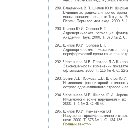
vitro
// Пермский мед. журнал. Пермь,
Владыкина В.П. Шилов Ю.И. Ширшев
Влияние эстрадиола и прогестерона
использование лекарств:Тез.докл.
Пермь: Перм.гос.мед.акад, 2000. Ч.1.
Шилов Ю.И. Орлова Е.Г.
Адренергическая регуляция функц
Академии Наук. 2000. Т. 373 № 2. С. 
Шилов Ю.И. Орлова Е.Г.
Адренергические механизмы рег
периферической крови крыс при остро
Черешнева М.В. Платова Л.А Шилов 
Закономерности изменений показате
офтальмол. 2000. Т. 116 № 4. С. 22-2
Зотин А.В. Юркова Е.В. Шилов Ю.И.
Изменения фагоцитарной активност
острого адреналинового стресса и 
Черешнева М.В. Шилов Ю.И. Черешн
Иммунологические нарушения и их 
2000. Т. 1 № 3. С. 49-60.
Шилов Ю.И. Рыжаенков В.Г.
Нарушения пролиферативного ответ
наук. 2000. Т. 375 № 1. С. 134-136.
Полный текст>>