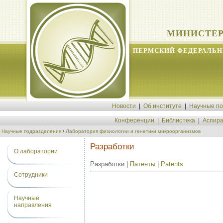
МИНИСТЕР
ПЕРМСКИЙ ФЕДЕРАЛЬН
Новости
|
Об институте
|
Научные п
Конференции
|
Библиотека
|
Аспира
Научные подразделения
/
Лаборатория физиологии и генетики микроорганизмов
Разработки
О лаборатории
Разработки |
Патенты
|
Patents
Сотрудники
Научные
направления