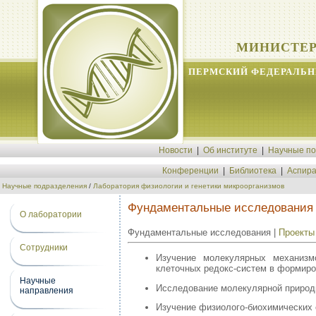
МИНИСТЕР
ПЕРМСКИЙ ФЕДЕРАЛЬН
Новости
|
Об институте
|
Научные п
Конференции
|
Библиотека
|
Аспира
Научные подразделения
/
Лаборатория физиологии и генетики микроорганизмов
Фундаментальные исследования
О лаборатории
Фундаментальные исследования |
Проекты
Сотрудники
Изучение молекулярных механизм
клеточных редокс-систем в формиро
Научные
Исследование молекулярной природы
направления
Изучение физиолого-биохимических 