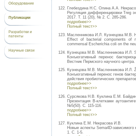
Оборудование
Глебездина Н.С. Олина А.А. Некрасо
Регуляция дифференцировки Treg эн
2017. Т. 11 (20), № 2. С. 285-286.
Публикации
подробнее>>
Полный текст>>
Разработки и
Масленникова И.Л. Кузнецова М.В. 
патенты
Effect of bacterial components of 
commensal Escherichia coli on the neut
Научные связи
Кузнецова М.В. Масленникова И.Л. St
Конъюгативный перенос бактериоц
Вестник Пермского научного центра. 
Кузнецова М.В. Масленникова И.Л. Žg
Конъюгативный перенос генов бакте
действия пробиотических препаратов 
подробнее>>
Полный текст>>
Сурсякова Н.В. Куклина Е.М. Байдин
Презентация В-клетками аутоантиг
№5(50). С. 115-116.
подробнее>>
Полный текст>>
Куклина Е.М. Некрасова И.В.
Новые аспекты Sema4D-зависимого к
1. С. 1-5.