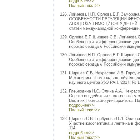
подробнее>>
Полный текст>>
Логинова Н.П. Орлова Е.Г. Заморина
ОСОБЕННОСТИ РЕГУЛЯЦИИ ФЕНО
АПОПТОЗА ТИМОЦИТОВ У ДЕТЕЙ 
статей международной конференции «
Орлова Е.Г. Ширшев С.В. Логинова 
Особенности дифференцировки ден
пороках сердца // Российский иммуно
Логинова Н.П. Орлова Е.Г. Ширшев 
Особенности дифференцировки ден
пороках сердца // Российский иммуно
Ширшев С.В. Некрасова И.В. Горбуно
Механизмы гормонально обусловле
научного центра УрО РАН. 2017. № 1.
Глебездина Н.С. Олина А.А. Некрасо
Оценка воздействия эндогенного ме
Вестник Пермского университета. Пер
подробнее>>
Полный текст>>
Ширшев С.В. Горбунова О.Л. Орлова 
Участие кисспептина и лептина в фо
114.
подробнее>>
Полный текст>>