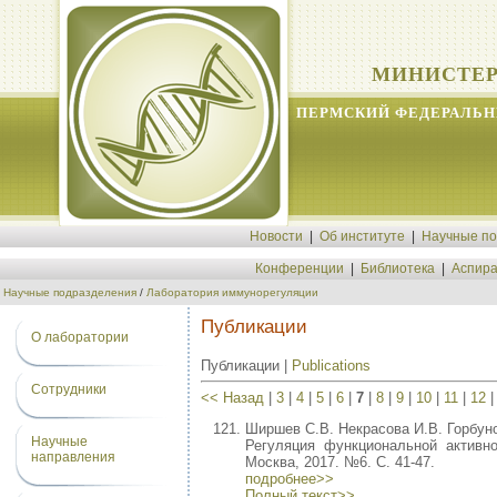
МИНИСТЕР
ПЕРМСКИЙ ФЕДЕРАЛЬН
Новости
|
Об институте
|
Научные п
Конференции
|
Библиотека
|
Аспира
Научные подразделения
/
Лаборатория иммунорегуляции
Публикации
О лаборатории
Публикации |
Publications
Сотрудники
<< Назад
|
3
|
4
|
5
|
6
|
7
|
8
|
9
|
10
|
11
|
12
Ширшев С.В. Некрасова И.В. Горбуно
Научные
Регуляция функциональной активно
направления
Москва, 2017. №6. С. 41-47.
подробнее>>
Полный текст>>