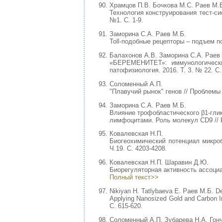
Храмцов П.В. Бочкова М.С. Раев М.
Технология конструирования тест-си
№1. С. 1-9.
Заморина С.А. Раев М.Б.
Toll-подобные рецепторы – подъем по
Балахонов А.В. Заморина С.А. Раев
«БЕРЕМЕНИТЕТ»: иммунологические
патофизиология. 2016. Т. 3. № 22. С.
Соломенный А.П.
"Плавучий рынок" генов // Проблемы 
Заморина С.А. Раев М.Б.
Влияние трофобластического β1-гли
лимфоцитами. Роль молекул CD9 // Ро
Ковалевская Н.П.
Биогеохимический потенциал микроб
Ч.19. С. 4203-4208.
Ковалевская Н.П. Шаравин Д.Ю.
Биорегуляторная активность ассоци
Полный текст>>
Nikiyan H. Tatlybaeva E. Раев М.Б. De
Applying Nanosized Gold and Carbon I
С. 615-620.
Соломенный А.П. Зубарева Н.А. Гонч