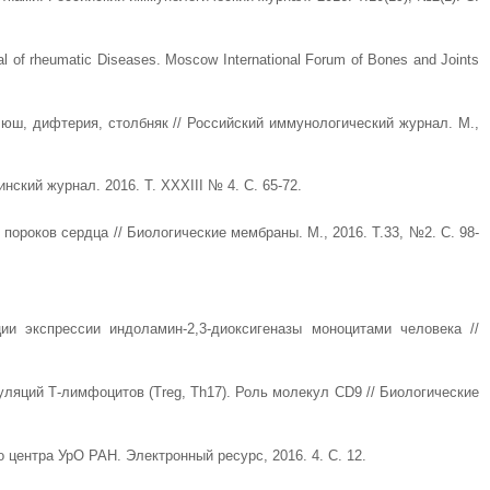
urnal of rheumatic Diseases. Moscow International Forum of Bones and Joints
люш, дифтерия, столбняк // Российский иммунологический журнал. М.,
ский журнал. 2016. Т. XXXIII № 4. С. 65-72.
роков сердца // Биологические мембраны. М., 2016. Т.33, №2. С. 98-
и экспрессии индоламин-2,3-диоксигеназы моноцитами человека //
яций Т-лимфоцитов (Treg, Th17). Роль молекул CD9 // Биологические
центра УрО РАН. Электронный ресурс, 2016. 4. С. 12.