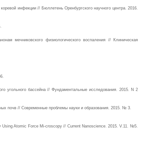
коревой инфекции // Бюллетень Оренбургского научного центра. 2016.
.
онам мечниковского физиологического воспаления // Клиническая
6.
го угольного бассейна // Фундаментальные исследования. 2015. N 2
ых почв // Современные проблемы науки и образования. 2015. № 3.
y Using Atomic Force Mi-croscopy // Current Nanoscience. 2015. V.11. №5.