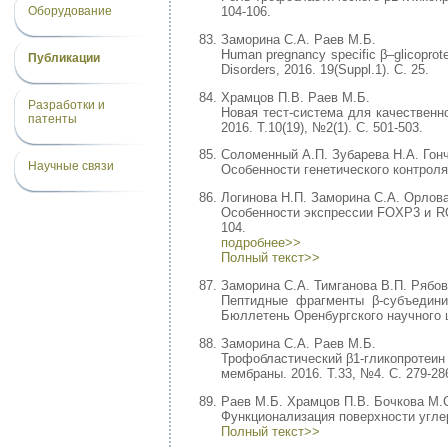
Оборудование
104-106.
Заморина С.А. Раев М.Б.
Human pregnancy specific β–glicoprotei
Публикации
Disorders, 2016. 19(Suppl.1). С. 25.
Храмцов П.В. Раев М.Б.
Разработки и
Новая тест-система для качественн
патенты
2016. Т.10(19), №2(1). С. 501-503.
Соломенный А.П. Зубарева Н.А. Гонч
Научные связи
Особенности генетического контроля 
Логинова Н.П. Заморина С.А. Орлова
Особенности экспрессии FOXP3 и ROR
104.
подробнее>>
Полный текст>>
Заморина С.А. Тимганова В.П. Рябов
Пептидные фрагменты β-субъедини
Бюллетень Оренбургского научного ц
Заморина С.А. Раев М.Б.
Трофобластический β1-гликопротеин
мембраны. 2016. Т.33, №4. С. 279-28
Раев М.Б. Храмцов П.В. Бочкова М.
Функционализация поверхности углер
Полный текст>>