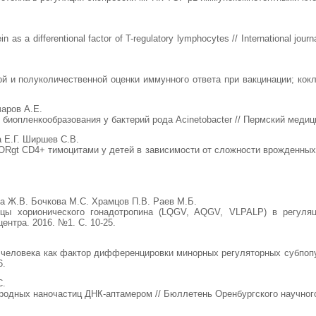
n as a differentional factor of T-regulatory lymphocytes // International jo
ой и полуколичественной оценки иммунного ответа при вакцинации; кок
аров А.Е.
биопленкообразования у бактерий рода Acinetobacter // Пермский медицин
 Е.Г. Ширшев С.В.
gt CD4+ тимоцитами у детей в зависимости от сложности врожденных по
а Ж.В. Бочкова М.С. Храмцов П.В. Раев М.Б.
цы хорионического гонадотропина (LQGV, AQGV, VLPALP) в регуляци
ентра. 2016. №1. С. 10-25.
 человека как фактор дифференцировки минорных регуляторных субпопул
6.
С.
одных наночастиц ДНК-аптамером // Бюллетень Оренбургского научного 