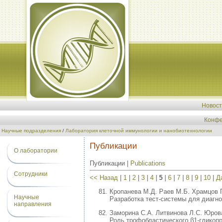
Новос
Конфе
Научные подразделения
/
Лаборатория клеточной иммунологии и нанобиотехнологии
Публикации
О лаборатории
Публикации |
Publications
Сотрудники
<< Назад
|
1
|
2
|
3
|
4
|
5
|
6
|
7
|
8
|
9
|
10
|
Д
Кропанева М.Д. Раев М.Б. Храмцов 
Научные
Разработка тест-системы для диагно
направления
Заморина С.А. Литвинова Л.С. Юрова
Роль трофобластического β1-гликопр