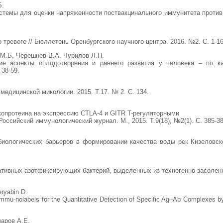
Б.
стемы для оценки напряженности поствакцинального иммунитета против 
 тревоге // Бюллетень Оренбургского научного центра. 2016. №2. С. 1-16
 М.Б. Черешнев В.А. Чурилов Л.П.
 аспекты оплодотворения и раннего развития у человека – по кан
 38-59.
медицинской микологии. 2015. Т.17. № 2. С. 134.
копротеина на экспрессию CTLA-4 и GITR T-регуляторными
ссийский иммунологический журнал. М., 2015. Т.9(18), №2(1). С. 385-38
иологических барьеров в формировании качества воды рек Кизеловско
ативных азотфиксирующих бактерий, выделенных из техногенно-засоленн
ryabin D.
mmu-nolabels for the Quantitative Detection of Specific Ag–Ab Complexes b
аров А.Е.