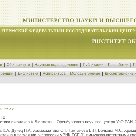
МИНИСТЕРСТВО НАУКИ И ВЫСШЕГ
ПЕРМСКИЙ ФЕДЕРАЛЬНЫЙ ИССЛЕДОВАТЕЛЬСКИЙ ЦЕНТР 
ИНСТИТУТ Э
ти
|
Об институте
|
Научные подразделения
|
Публикации
|
Разработки
|
П
ренции
|
Библиотека
|
Аспирантура
|
Молодые ученые
|
Диссертационный
алее >>
П.В.
стики сифилиса // Бюллетень Оренбургского научного центра УрО РАН. 2
 К.А. Дунец Н.А. Хазиахматова О.Г. Тимганова В.П. Бочкова М.С. Храмц
отеина в регуляции экспрессии мРНК TGF-β1 иммунокомпетентными клетк