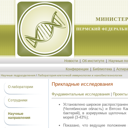
МИНИСТЕР
ПЕРМСКИЙ ФЕДЕРАЛЬН
Новости
|
Об институте
|
Научные п
Конференции
|
Библиотека
|
Аспира
Научные подразделения
/
Лаборатория клеточной иммунологии и нанобиотехнологии
Прикладные исследования
О лаборатории
Фундаментальные исследования
|
Проекты
Сотрудники
Установлено широкое распростране
(Челябинская область) и Вятско К
бактерий), в аэрируемых щелочных 
Научные
морей (3-43%);
направления
Показано, что ведущее положение 