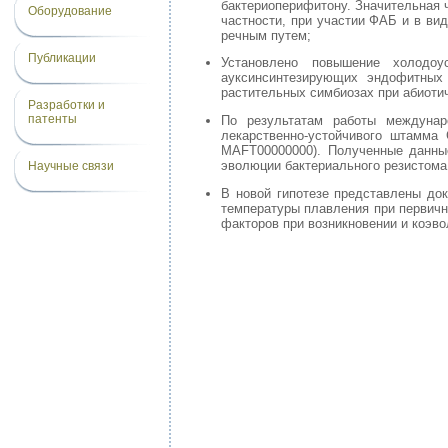
бактериоперифитону. Значительная 
Оборудование
частности, при участии ФАБ и в ви
речным путем;
Публикации
Установлено повышение холодоу
ауксинсинтезирующих эндофитных 
растительных симбиозах при абиотич
Разработки и
патенты
По результатам работы междунар
лекарственно-устойчивого штамма 
MAFT00000000). Полученные данные
эволюции бактериального резистома
Научные связи
В новой гипотезе представлены док
температуры плавления при первичн
факторов при возникновении и коэво