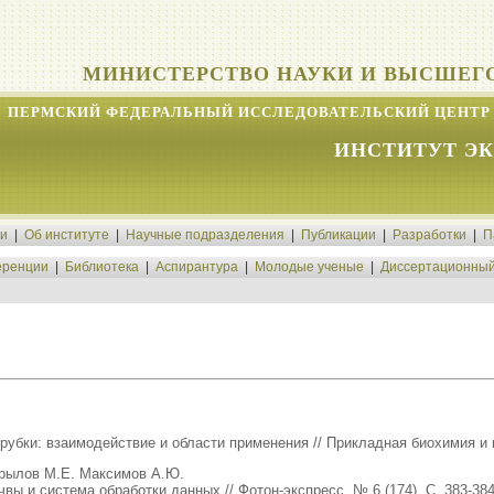
МИНИСТЕРСТВО НАУКИ И ВЫСШЕГ
ПЕРМСКИЙ ФЕДЕРАЛЬНЫЙ ИССЛЕДОВАТЕЛЬСКИЙ ЦЕНТР 
ИНСТИТУТ Э
ти
|
Об институте
|
Научные подразделения
|
Публикации
|
Разработки
|
П
ренции
|
Библиотека
|
Аспирантура
|
Молодые ученые
|
Диссертационный
убки: взаимодействие и области применения // Прикладная биохимия и ми
крылов М.Е. Максимов А.Ю.
ы и система обработки данных // Фотон-экспресс. № 6 (174). С. 383-384