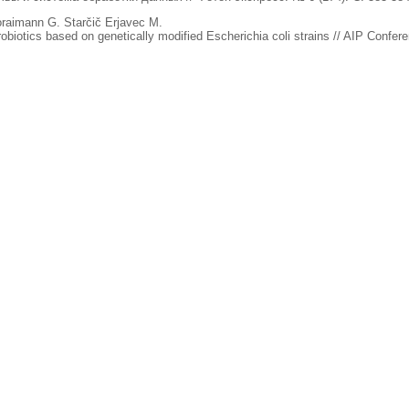
aimann G. Starčič Erjavec M.
obiotics based on genetically modified Escherichia coli strains // AIP Confer