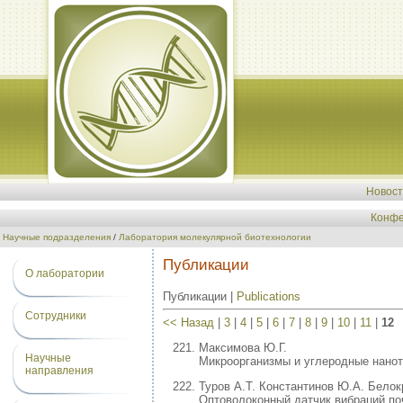
Новос
Конфе
Научные подразделения
/
Лаборатория молекулярной биотехнологии
Публикации
О лаборатории
Публикации |
Publications
Сотрудники
<< Назад
|
3
|
4
|
5
|
6
|
7
|
8
|
9
|
10
|
11
|
12
Максимова Ю.Г.
Научные
Микроорганизмы и углеродные нанотр
направления
Туров А.Т. Константинов Ю.А. Бело
Оптоволоконный датчик вибраций почв