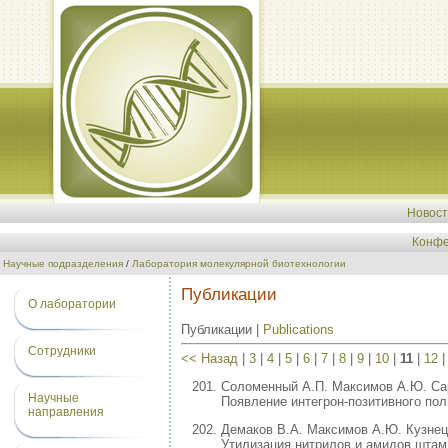
Новос
Конфе
Научные подразделения
/
Лаборатория молекулярной биотехнологии
Публикации
О лаборатории
Публикации |
Publications
Сотрудники
<< Назад
|
3
|
4
|
5
|
6
|
7
|
8
|
9
|
10
|
11
|
12
Соломенный А.П. Максимов А.Ю. Сар
Научные
Появление интегрон-позитивного по
направления
Демаков В.А. Максимов А.Ю. Кузнец
Утилизация нитрилов и амидов шта