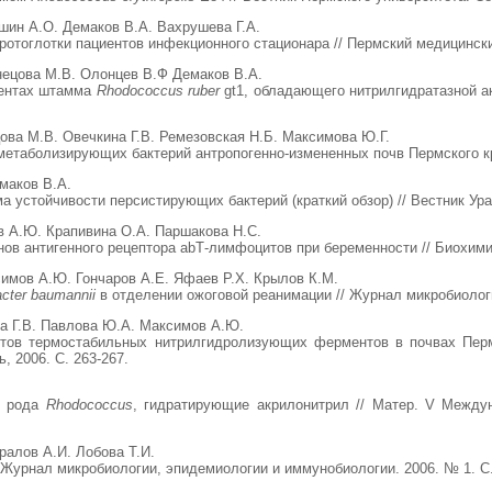
шин А.О. Демаков В.А. Вахрушева Г.А.
отоглотки пациентов инфекционного стационара // Пермский медицинский 
ецова М.В. Олонцев В.Ф Демаков В.А.
бентах штамма
Rhodococcus ruber
gt1, обладающего нитрилгидратазной ак
ова М.В. Овечкина Г.В. Ремезовская Н.Б. Максимова Ю.Г.
етаболизирующих бактерий антропогенно-измененных почв Пермского края
маков В.А.
устойчивости персистирующих бактерий (краткий обзор) // Вестник Урал
 А.Ю. Крапивина О.А. Паршакова Н.С.
ов антигенного рецептора abТ-лимфоцитов при беременности // Биохимия.
имов А.Ю. Гончаров А.Е. Яфаев Р.Х. Крылов К.М.
acter baumannii
в отделении ожоговой реанимации // Журнал микробиологи
на Г.В. Павлова Ю.А. Максимов А.Ю.
нтов термостабильных нитрилгидролизующих ферментов в почвах Пермс
, 2006. С. 263-267.
й рода
Rhodococcus
, гидратирующие акрилонитрил // Матер. V Междуна
алов А.И. Лобова Т.И.
 Журнал микробиологии, эпидемиологии и иммунобиологии. 2006. № 1. С.