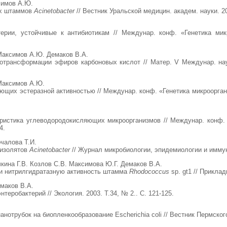
симов А.Ю.
ых штаммов
Acinetobacter
// Вестник Уральской медицин. академ. науки. 20
ерии, устойчивые к антибиотикам // Междунар. конф. «Генетика мик
Максимов А.Ю. Демаков В.А.
трансформации эфиров карбоновых кислот // Матер. V Междунар. науч
Максимов А.Ю.
щих эстеразной активностью // Междунар. конф. «Генетика микрооргани
ристика углеводородокисляющих микроорганизмов // Междунар. конф. 
4.
чалова Т.И.
 изолятов
Acinetobacter
// Журнал микробиологии, эпидемиологии и иммун
ина Г.В. Козлов С.В. Максимова Ю.Г. Демаков В.А.
 и нитрилгидратазную активность штамма
Rhodococcus
sp. gt1 // Приклад
маков В.А.
еробактерий // Экология. 2003. Т.34, № 2.. С. 121-125.
отрубок на биопленкообразование Escherichia coli // Вестник Пермского