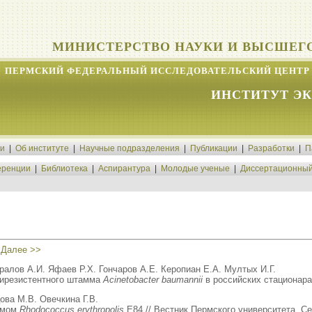
МИНИСТЕРСТВО НАУКИ И ВЫСШЕГ
ПЕРМСКИЙ ФЕДЕРАЛЬНЫЙ ИССЛЕДОВАТЕЛЬСКИЙ ЦЕНТР 
ИНСТИТУТ Э
ти
|
Об институте
|
Научные подразделения
|
Публикации
|
Разработки
|
П
ренции
|
Библиотека
|
Аспирантура
|
Молодые ученые
|
Диссертационный
|
Далее >>
алов А.И. Яфаев Р.Х. Гончаров А.Е. Керопиан Е.А. Мултых И.Г.
лирезистентного штамма
Acinetobacter baumannii
в российских стационарах
ова М.В. Овечкина Г.В.
ммом
Rhodococcus erythropolis
E84 // Вестник Пермского университета. Сер