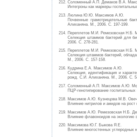
Соломенный А.П. Демаков В.А. Мак
Интегроны как маркеры госпитальн
Люлина Ю.Ю. Максимов А.Ю.
Почвенные грамотрицательные бакт
Алиханяна. М., 2006. С. 197-199.
Переплетов М.И. Ремезовская Н.Б. 
Селекция штаммов бактерий для био
2006. С. 278-281.
Переплетов М.И. Ремезовская Н.Б. 
Селекция штаммов бактерий, обладаю
М., 2006. С. 157-158.
Кудрина Е.А. Максимов А.Ю.
Селекция, идентификация и характе
рожд. С.И. Алиханяна. М., 2006. С. 5
Соломенный А.П. Максимов А.Ю. Мо
ПЦР-генотипирование госпитальных
Максимов А.Ю. Кузнецова М.В. Овечк
Влияние нитрилов и амидов на рост
Максимов А.Ю. Ремезовская Н.Б. Де
Влияние флавоноидов на экологию энт
Максимова Ю.Г. Быкова Я.Е.
Влияние многостенных углеродных нан