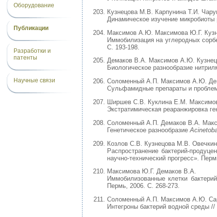
Оборудование
Кузнецова М.В. Карпунина Т.И. Чару
Динамическое изучение микробиоты р
Публикации
Максимов А.Ю. Максимова Ю.Г. Кузн
Иммобилизация на углеродных сор
С. 193-198.
Разработки и
патенты
Демаков В.А. Максимов А.Ю. Кузнец
Биологическое разнообразие нитрилм
Научные связи
Соломенный А.П. Максимов А.Ю. Де
Сульфамидные препараты и проблема 
Ширшев С.В. Куклина Е.М. Максимов
Экстратимическая реаранжировка ген
Соломенный А.П. Демаков В.А. Макс
Генетическое разнообразие
Acinetob
Козлов С.В. Кузнецова М.В. Овечки
Распространение бактерий-продуце
научно-технический прогресс». Пермь
Максимова Ю.Г. Демаков В.А.
Иммобилизованные клетки бактери
Пермь, 2006. С. 268-273.
Соломенный А.П. Максимов А.Ю. Сар
Интегроны бактерий водной среды //