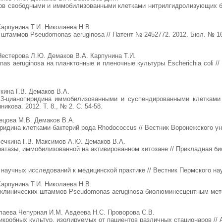
ов свободными и иммобилизованными клетками нитрилгидролизующих бакт
Карпунина Т.И. Николаева Н.В
 штаммов Pseudomonas aeruginosa // Патент № 2452772. 2012. Бюл. № 16.
Нестерова Л.Ю. Демаков В.А. Карпунина Т.И.
s aeruginosa на планктонные и пленочные культуры Escherichia coli /
ина Г.В. Демаков В.А.
3-цианопиридина иммобилизованными и суспендированными клетками 
кова. 2012. Т. 8., № 2. С. 54-58.
ецова М.В. Демаков В.А.
ридина клетками бактерий рода Rhodococcus // Вестник Воронежского уни
ечкина Г.В. Максимов А.Ю. Демаков В.А.
атазы, иммобилизованной на активированном хитозане // Прикладная биох
научных исследований к медицинской практике // Вестник Пермского науч
арпунина Т.И. Николаева Н.В.
 клинических штаммов Pseudomonas aeruginosa биолюминесцентным метод
лаева Чепурная И.М. Авдеева Н.С. Проворова С.В.
икробных культур, изолируемых от пациентов различных стационаров // 