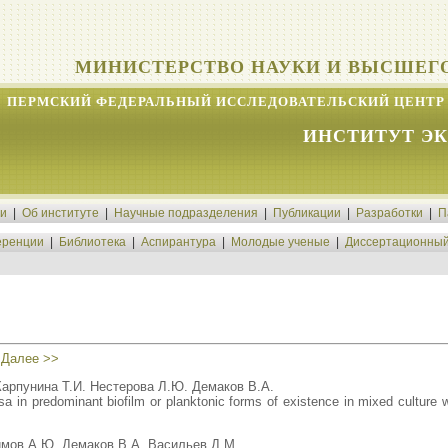
МИНИСТЕРСТВО НАУКИ И ВЫСШЕГ
ПЕРМСКИЙ ФЕДЕРАЛЬНЫЙ ИССЛЕДОВАТЕЛЬСКИЙ ЦЕНТР 
ИНСТИТУТ Э
ти
|
Об институте
|
Научные подразделения
|
Публикации
|
Разработки
|
П
ренции
|
Библиотека
|
Аспирантура
|
Молодые ученые
|
Диссертационный
|
Далее >>
Карпунина Т.И. Нестерова Л.Ю. Демаков В.А.
 in predominant biofilm or planktonic forms of existence in mixed culture wit
имов А.Ю. Демаков В.А. Васильев Д.М.