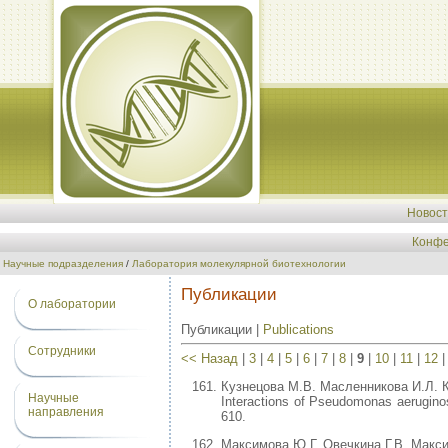
Новос
Конфе
Научные подразделения
/
Лаборатория молекулярной биотехнологии
Публикации
О лаборатории
Публикации |
Publications
Сотрудники
<< Назад
|
3
|
4
|
5
|
6
|
7
|
8
|
9
|
10
|
11
|
12
Кузнецова М.В. Масленникова И.Л. 
Научные
Interactions of Pseudomonas aeruginosa
направления
610.
Максимова Ю.Г. Овечкина Г.В. Макс