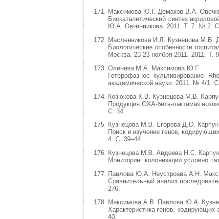
Максимова Ю.Г. Демаков В.А. Овечки
Биокаталитический синтез акрилово
Ю.А. Овчинникова. 2011. Т. 7. № 2. С
Масленникова И.Л. Кузнецова М.В. Д
Биологические особенности госпита
Москва, 23-23 ноября 2011. 2011. Т. 9
Оленева М.А. Максимова Ю.Г.
Гетерофазное культивирование Rho
академической науки. 2011. № 4/1. С
Козюкова К.В. Кузнецова М.В. Карпу
Продукция OXA-бета-лактамаз нозоко
С. 34.
Кузнецова М.В. Егорова Д.О. Карпун
Поиск и изучение генов, кодирующи
4. С. 39–44.
Кузнецова М.В. Авдеева Н.С. Карпун
Мониторинг колонизации условно пат
Павлова Ю.А. Неустроева А.Н. Мак
Сравнительный анализ последовател
276.
Максимова А.В. Павлова Ю.А. Кузне
Характеристика генов, кодирующих 
40.