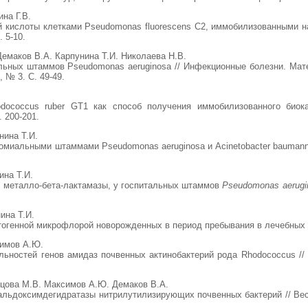
на Г.В.
й кислоты клетками Pseudomonas fluorescens C2, иммобилизованными на
. 5-10.
емаков В.А. Карпунина Т.И. Николаева Н.В.
льных штаммов Pseudomonas aeruginosa // Инфекционные болезни. Мат
, № 3. С. 49-49.
dococcus ruber GT1 как способ получения иммобилизованного биока
. 200-201.
нина Т.И.
миальными штаммами Pseudomonas aeruginosa и Acinetobacter baumannii
ина Т.И.
х металло-бета-лактамазы, у госпитальных штаммов
Pseudomonas aerugi
ина Т.И.
огенной микрофлорой новорожденных в период пребывания в лечебных уч
симов А.Ю.
ьностей генов амидаз почвенных актинобактерий рода Rhodococcus // И
цова М.В. Максимов А.Ю. Демаков В.А.
альдоксимдегидратазы нитрилутилизирующих почвенных бактерий // Вест