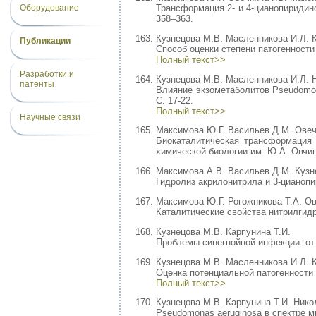
Оборудование
Трансформация 2- и 4-цианопиридин
358–363.
Кузнецова М.В. Масленникова И.Л. 
Публикации
Способ оценки степени патогенности
Полный текст>>
Разработки и
Кузнецова М.В. Масленникова И.Л. 
патенты
Влияние экзометаболитов Pseudomona
С. 17-22.
Полный текст>>
Научные связи
Максимова Ю.Г. Васильев Д.М. Овечк
Биокаталитическая трансформация 
химической биологии им. Ю.А. Овчинни
Максимова А.В. Васильев Д.М. Кузн
Гидролиз акрилонитрила и 3-цианопи
Максимова Ю.Г. Рогожникова Т.А. Ов
Каталитические свойства нитрилгидр
Кузнецова М.В. Карпунина Т.И.
Проблемы синегнойной инфекции: от 
Кузнецова М.В. Масленникова И.Л. К
Оценка потенциальной патогенности
Полный текст>>
Кузнецова М.В. Карпунина Т.И. Нико
Pseudomonas aeruginosa в спектре м