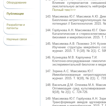
Оборудование
Влияние супернатантов смешанной
окислительную активность нейтрофило
Полный текст>>
Публикации
Максимова Ю.Г. Максимов А.Ю. Дем
Биопленки нитрилгидролизующих бак
потенциал // Биотехнология. 2015. №
Разработки и
патенты
Горбунова А.Н. Максимова Ю.Г. Ове
Каталитические и стереоселективны
биохимия и микробиология. 2015. Т. 
Научные связи
Максимова А.В. Позюмко Э.Н. Кузне
Изучение структуры микробного соо
журнал. 2015. Т. 9 (18). № 2(1). С. 5
Кузнецова М.В. Карпунина Т.И.
Клеточно-опосредованная гемолити
экспериментальной биологии и медици
Зорина А.С. Максимова Ю.Г.
Иммобилизованные нитрилгидроли
журнал. 2015. Т. 9(18), № 2(1). С. 733
Васильев Д.М. Оленева М.А. Максим
Оптимизация сред культивирования 
9(18), № 2(1). С. 724-726.
Максимова Ю.Г. Горбунова А.Н. Зори
Трансформация амидов адгезирова
биохимия и микробиология. 2015. Т. 5