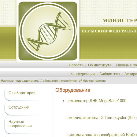
МИНИСТЕР
ПЕРМСКИЙ ФЕДЕРАЛЬН
Новости
|
Об институте
|
Научные п
Конференции
|
Библиотека
|
Аспира
Научные подразделения
/
Лаборатория молекулярной биотехнологии
Оборудование
О лаборатории
секвенатор ДНК MegaBase1000
Сотрудники
амплификаторы T3 Termocycler (Biome
Научные
направления
системы анализа изображений BioDocA