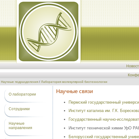
Новос
Конфе
Научные подразделения
/
Лаборатория молекулярной биотехнологии
Научные связи
О лаборатории
Пермский государственный универси
Сотрудники
Институт катализа им. Г.К. Бореско
Государственный научно-исследоват
Научные
направления
Институт технической химии УрО РА
Белорусский государственный униве