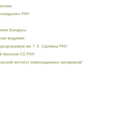
вилова
ноградского РАН
блики Беларусь
ская академия
роорганизмов им. Г. К. Скрябина РАН
ой биологии СО РАН
льский институт композиционных материалов"