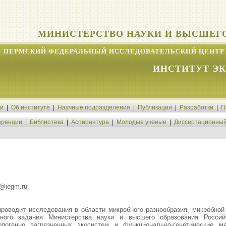
МИНИСТЕРСТВО НАУКИ И ВЫСШЕГ
ПЕРМСКИЙ ФЕДЕРАЛЬНЫЙ ИССЛЕДОВАТЕЛЬСКИЙ ЦЕНТР 
ИНСТИТУТ Э
ти
|
Об институте
|
Научные подразделения
|
Публикации
|
Разработки
|
П
ренции
|
Библиотека
|
Аспирантура
|
Молодые ученые
|
Диссертационный
a@iegm.ru
проводит исследования в области микробного разнообразия, микробной 
нного задания Министерства науки и высшего образования Росси
ропогенно загрязненных экосистем и функционально-генетические 