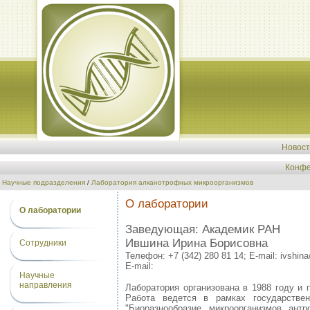
Новос
Конфе
Научные подразделения
/
Лаборатория алканотрофных микроорганизмов
О лаборатории
О лаборатории
Заведующая: Академик РАН
Ившина Ирина Борисовна
Сотрудники
Телефон:
+7 (342) 280 81 14; E-mail: ivshin
E-mail:
Научные
направления
Лаборатория организована в 1988 году и 
Работа ведется в рамках государстве
"Биоразнообразие микроорганизмов ант