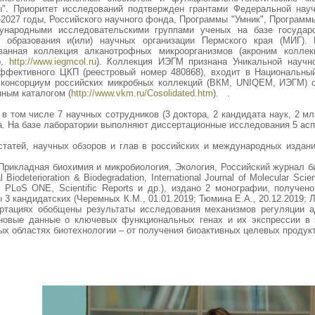
. Приоритет исследований подтвержден грантами Федеральной науч
9‒2027 годы, Российского научного фонда, Программы "Умник", Програм
ународными исследовательскими группами ученых на базе государ
 образования и(или) научных организации Пермского края (МИГ).
ванная коллекция алканотрофных микроорганизмов (акроним колле
р,
http://www.iegmcol.ru
). Коллекция ИЭГМ признана Уникальной научно
ффективного ЦКП (реестровый номер 480868), входит в Национальный
 консорциум российских микробных коллекций (ВКМ, UNIQEM, ИЭГМ) с
ным каталогом (
http://www.vkm.ru/Cosolidated.htm
). .
 в том числе 7 научных сотрудников (3 доктора, 2 кандидата наук, 2 
та. На базе лаборатории выполняют диссертационные исследования 5 асп
 статей, научных обзоров и глав в российских и международных издан
Прикладная биохимия и микробиология, Экология, Российский журнал биом
onal Biodeterioration & Biodegradation, International Journal of Molecular 
ls, PLoS ONE, Scientific Reports и др.), издано 2 монографии, получ
кандидатских (Черемных К.М., 01.01.2019; Тюмина Е.А., 20.12.2019; Луч
ертациях обобщены результаты исследования механизмов регуляции а
ы новые данные о ключевых функциональных генах и их экспрессии в
ых областях биотехнологии – от получения биоактивных целевых проду