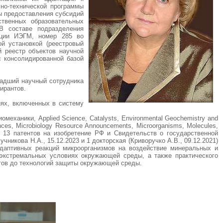
но-технической программы
мы предоставления субсидий
ственных образовательных
 В составе подразделения
кции ИЭГМ, номер 285 во
й установкой (реестровый
 реестр объектов научной
 консолидированной базой
младший научный сотрудника
ирантов.
иях, включенных в систему
еханики, Applied Science, Catalysts, Environmental Geochemistry and
Sciences, Microbiology Resource Announcements, Microorganisms, Molecules,
ено 13 патентов на изобретение РФ и Свидетельств о государственной
никова Н.А., 15.12.2023 и 1 докторская (Криворучко А.В., 09.12.2021)
даптивных реакций микроорганизмов на воздействие минеральных и
 экстремальных условиях окружающей среды, а также практического
ктов до технологий защиты окружающей среды.