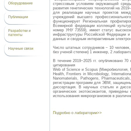
Оборудование
стрессовым условиям окружающей среды"
развития генетических технологий на 201
для реализации научных проектов межд
учреждений высшего профессионального
Публикации
функционирует Региональная профилиро
Всемирной федерации коллекций культу
номер УНУ 73559), имеет статус высокоэ
Разработки и
инфраструктуры Российской Федерации и
патенты
данных и сводным интерактивным электрон
Число штатных сотрудников − 10 человек,
Научные связи
без ученой степени) 1 инженер, 2 лаборан
В течение 2019−2025 гг. опубликовано 70
цитирования
Web of Science и Scopus (Микробиология, 
Health, Frontiers in Microbiology, Internati
Nanomaterials, Pathogens, Pharmaceutica
регистрации программ для ЭВМ, защищены 3 
диссертация. В научных статьях и дисс
органических экотоксикантов, приведен
использования микроорганизмов в различн
Подробно о лаборатории>>