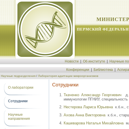
МИНИСТЕР
ПЕРМСКИЙ ФЕДЕРАЛЬН
Новости
|
Об институте
|
Научные п
Конференции
|
Библиотека
|
Аспира
Научные подразделения
/
Лаборатория адаптации микроорганизмов
Сотрудники
О лаборатории
Ткаченко Александр Георгиевич
д.м
иммунологии ПГНИУ, специальность 
Сотрудники
Нестерова Лариса Юрьевна
к.б.н., 
Научные
Ахова Анна Викторовна
к.б.н., стар
направления
Кашеварова Наталья Михайловна
мл