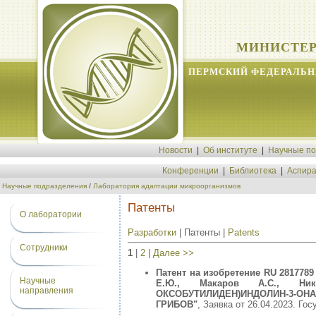
МИНИСТЕР
ПЕРМСКИЙ ФЕДЕРАЛЬН
Новости
|
Об институте
|
Научные п
Конференции
|
Библиотека
|
Аспира
Научные подразделения
/
Лаборатория адаптации микроорганизмов
Патенты
О лаборатории
Разработки
| Патенты |
Patents
Сотрудники
1
|
2
|
Далее >>
Патент на изобретение RU 2817789 
Научные
Е.Ю., Макаров А.С., Ники
направления
ОКСОБУТИЛИДЕН)ИНДОЛИН-3-ОН
ГРИБОВ"
, Заявка от 26.04.2023. Го