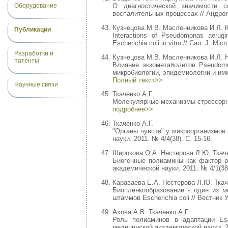
Оборудование
О диагностической значимости 
воспалительных процессах // Андроло
Кузнецова М.В. Масленникова И.Л. 
Публикации
Interactions of Pseudomonas aerugin
Escherichia coli in vitro // Can. J. Mic
Разработки и
Кузнецова М.В. Масленникова И.Л. 
патенты
Влияние экзометаболитов Pseudomon
микробиологии, эпидемиологии и имм
Полный текст>>
Научные связи
Ткаченко А.Г.
Молекулярные механизмы стрессорных
подробнее>>
Ткаченко А.Г.
"Органы чувств" у микроорганизмов
науки. 2011. № 4/4(38). С. 15-16.
Широкова О.А. Нестерова Л.Ю. Ткаче
Биогенные полиамины как фактор ре
академической науки. 2011. № 4/1(38)
Караваева Е.А. Нестерова Л.Ю. Ткач
Биоплёнкообразование - один из м
штаммов Escherichia coli // Вестник 
Ахова А.В. Ткаченко А.Г.
Роль полиаминов в адаптации Esc
медицинской академической науки. 20