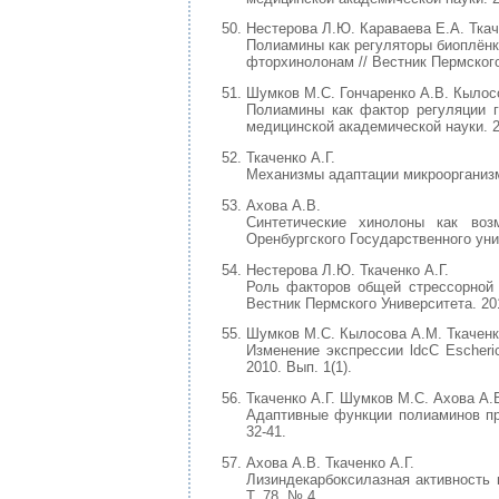
Нестерова Л.Ю. Караваева Е.А. Ткач
Полиамины как регуляторы биоплёнко
фторхинолонам // Вестник Пермского 
Шумков М.С. Гончаренко А.В. Кылосо
Полиамины как фактор регуляции ге
медицинской академической науки. 20
Ткаченко А.Г.
Механизмы адаптации микроорганизмо
Ахова А.В.
Синтетические хинолоны как воз
Оренбургского Государственного унив
Нестерова Л.Ю. Ткаченко А.Г.
Роль факторов общей стрессорной у
Вестник Пермского Университета. 2010
Шумков М.С. Кылосова А.М. Ткаченко
Изменение экспрессии ldcC Escheric
2010. Вып. 1(1).
Ткаченко А.Г. Шумков М.С. Ахова А.
Адаптивные функции полиаминов при
32-41.
Ахова А.В. Ткаченко А.Г.
Лизиндекарбоксилазная активность 
Т. 78, № 4.