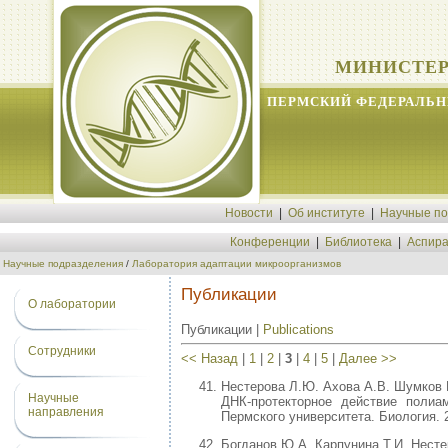
МИНИСТЕР
ПЕРМСКИЙ ФЕДЕРАЛЬН
Новости
|
Об институте
|
Научные п
Конференции
|
Библиотека
|
Аспира
Научные подразделения
/
Лаборатория адаптации микроорганизмов
Публикации
О лаборатории
Публикации |
Publications
Сотрудники
<< Назад
|
1
|
2
|
3
|
4
|
5
|
Далее >>
Нестерова Л.Ю. Ахова А.В. Шумков М
Научные
ДНК-протекторное действие полиам
направления
Пермского университета. Биология. 2
Богданов Ю.А. Карпунина Т.И. Несте