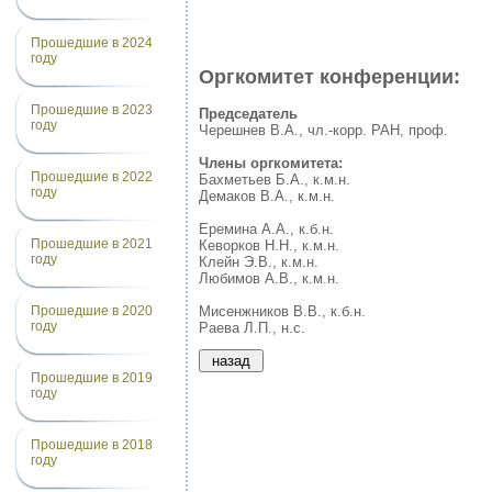
Прошедшие в 2024
году
Оргкомитет конференции:
Прошедшие в 2023
Председатель
году
Черешнев В.А., чл.-корр. РАН, проф.
Члены оргкомитета:
Прошедшие в 2022
Бахметьев Б.А., к.м.н.
году
Демаков В.А., к.м.н.
Еремина А.А., к.б.н.
Прошедшие в 2021
Кеворков Н.Н., к.м.н.
году
Клейн Э.В., к.м.н.
Любимов А.В., к.м.н.
Мисенжников В.В., к.б.н.
Прошедшие в 2020
году
Раева Л.П., н.с.
Прошедшие в 2019
году
Прошедшие в 2018
году