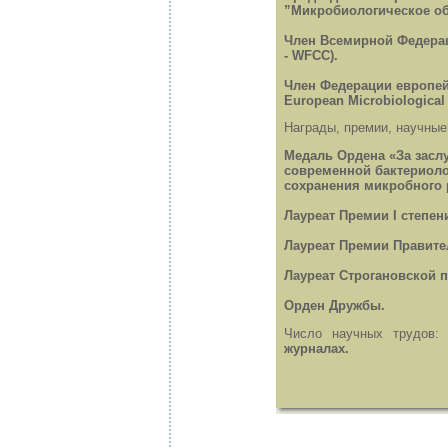
”Микробиологическое об
Член Всемирной Федерации
- WFCC).
Член Федерации европейс
European Microbiological 
Награды, премии, научные
Медаль Ордена «За заслу
современной бактериоло
сохранения микробного 
Лауреат Премии I степен
Лауреат Премии Правител
Лауреат Строгановской п
Орден Дружбы.
Число научных трудов
журналах.