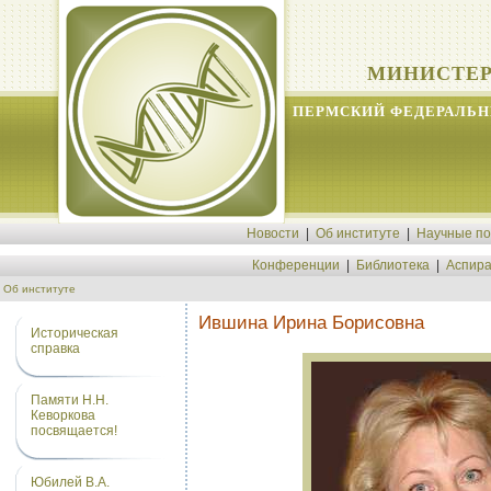
МИНИСТЕР
ПЕРМСКИЙ ФЕДЕРАЛЬН
Новости
|
Об институте
|
Научные п
Конференции
|
Библиотека
|
Аспира
Об институте
Ившина Ирина Борисовна
Историческая
справка
Памяти Н.Н.
Кеворкова
посвящается!
Юбилей В.А.