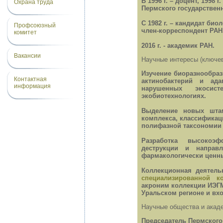
В 1996 г. – доцент, 199
Охрана труда
Пермского государственн
С 1982 г. – кандидат биол
Профсоюзный
член-корреспондент РАН
комитет
2016 г. - академик РАН.
Вакансии
Научные интересы (ключев
Изучение биоразнообра
Контактная
актинобактерий и ад
информация
нарушенных экоси
экобиотехнологиях.
Выделение новых штам
комплекса, классификац
полифазной таксономии 
Разработка высокоэф
деструкции и направл
фармакологически ценн
Коллекционная деятел
специализированной к
акроним коллекции ИЭГМ,
Уральском регионе и вх
Научные общества и акаде
Председатель Пермского