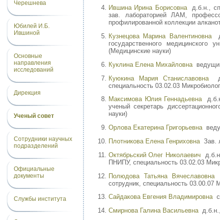
Черешнева
Ившина Ирина Борисовна
д.б.н., сп
зав. лабораторией ЛАМ, професс
профилированной коллекции алкано
Юбилей И.Б.
Ившиной
Кузнецова Марина Валентиновна
д.
государственного медицинского ун
(Медицинские науки)
Основные
направления
Куклина Елена Михайловна
ведущий
исследований
Куюкина Мария Станиславовна
д.б
специальность 03.02.03 Микробиолог
Дирекция
Максимова Юлия Геннадьевна
д.б.н
ученый секретарь диссертационног
науки)
Ученый совет
Орлова Екатерина Григорьевна
ведущ
Сотрудники научных
Плотникова Елена Генриховна
Зав. 
подразделений
Октябрьский Олег Николаевич
д.б.н
ПНИПУ, специальность 03.02.03 Микр
Официальные
Полюдова Татьяна Вячеславовна
к
документы
сотрудник, специальность 03.00.07 
Сайдакова Евгения Владимировна
ст
Службы института
Смирнова Галина Васильевна
д.б.н.