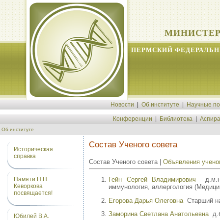
МИНИСТЕР
ПЕРМСКИЙ ФЕДЕРАЛЬН
Новости
|
Об институте
|
Научные п
Конференции
|
Библиотека
|
Аспира
Об институте
Состав Ученого совета
Историческая
справка
Состав Ученого совета |
Объявления учено
Гейн Сергей Владимирович
д.м.н.
Памяти Н.Н.
Кеворкова
иммунология, аллергология (Медици
посвящается!
Егорова Дарья Олеговна
Старший на
Заморина Светлана Анатольевна
д.б
Юбилей В.А.