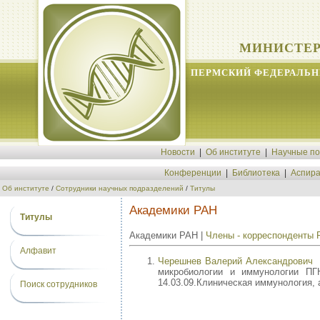
МИНИСТЕР
ПЕРМСКИЙ ФЕДЕРАЛЬН
Новости
|
Об институте
|
Научные п
Конференции
|
Библиотека
|
Аспира
Об институте
/
Сотрудники научных подразделений
/
Титулы
Академики РАН
Титулы
Академики РАН |
Члены - корреспонденты
Алфавит
Черешнев Валерий Александрович
г
микробиологии и иммунологии ПГ
14.03.09.Клиническая иммунология, 
Поиск сотрудников