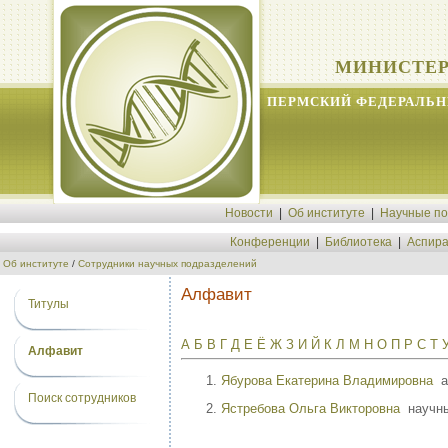
МИНИСТЕР
ПЕРМСКИЙ ФЕДЕРАЛЬН
Новости
|
Об институте
|
Научные п
Конференции
|
Библиотека
|
Аспира
Об институте
/
Сотрудники научных подразделений
Алфавит
Титулы
А
Б
В
Г
Д
Е
Ё
Ж
З
И
Й
К
Л
М
Н
О
П
Р
С
Т
Алфавит
Ябурова Екатерина Владимировна
а
Поиск сотрудников
Ястребова Ольга Викторовна
научны