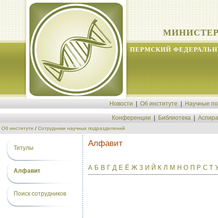
МИНИСТЕР
ПЕРМСКИЙ ФЕДЕРАЛЬН
Новости
|
Об институте
|
Научные п
Конференции
|
Библиотека
|
Аспира
Об институте
/
Сотрудники научных подразделений
Алфавит
Титулы
А
Б
В
Г
Д
Е
Ё
Ж
З
И
Й
К
Л
М
Н
О
П
Р
С
Т
Алфавит
Поиск сотрудников