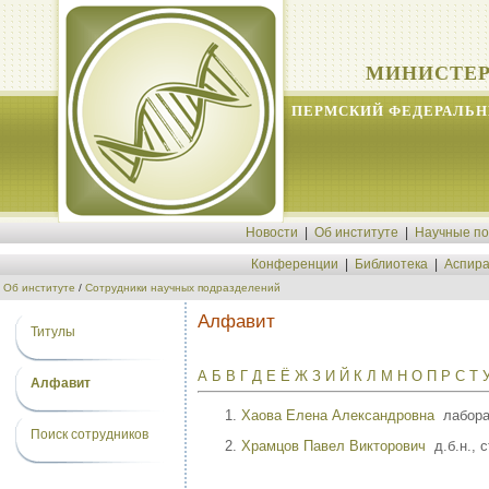
МИНИСТЕР
ПЕРМСКИЙ ФЕДЕРАЛЬН
Новости
|
Об институте
|
Научные п
Конференции
|
Библиотека
|
Аспира
Об институте
/
Сотрудники научных подразделений
Алфавит
Титулы
А
Б
В
Г
Д
Е
Ё
Ж
З
И
Й
К
Л
М
Н
О
П
Р
С
Т
Алфавит
Хаова Елена Александровна
лабора
Поиск сотрудников
Храмцов Павел Викторович
д.б.н., 