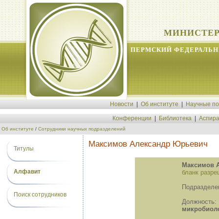
МИНИСТЕР
ПЕРМСКИЙ ФЕДЕРАЛЬН
Новости
|
Об институте
|
Научные п
Конференции
|
Библиотека
|
Аспира
Об институте
/
Сотрудники научных подразделений
Максимов Александр Юрьевич
Титулы
Максимов 
Алфавит
бланк разре
Подразделе
Поиск сотрудников
Должност
микробиоло