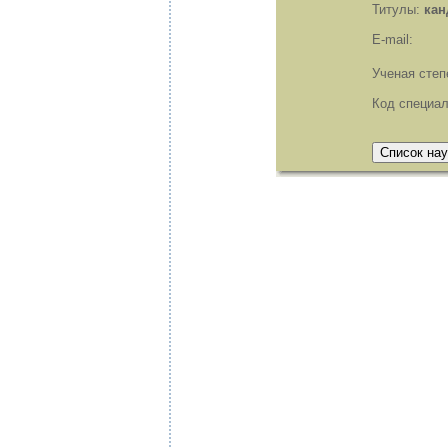
Титулы:
кан
E-mail:
Ученая степ
Код специа