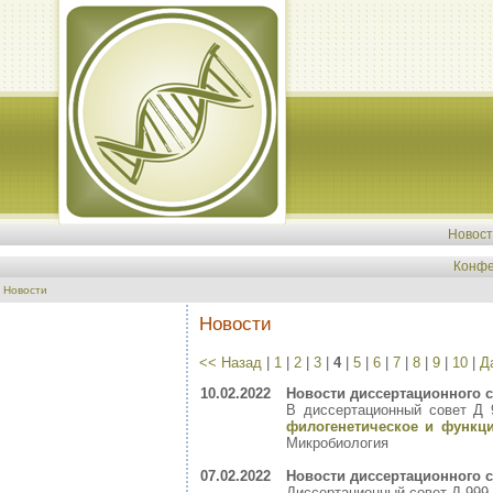
Новос
Конфе
Новости
Новости
<< Назад
|
1
|
2
|
3
|
4
|
5
|
6
|
7
|
8
|
9
|
10
|
Д
10.02.2022
Новости диссертационного с
В диссертационный совет Д 
филогенетическое и функци
Микробиология
07.02.2022
Новости диссертационного с
Диссертационный совет Д 999.