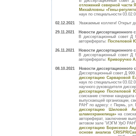
В диссертационный совет Д
отложений северной части 
Михайловны «Гены-регулят
наук по специальности 03.02.
02.12.2021
Уважаемые коллеги! Открыт д
29.11.2021
Новости диссертационного с
В диссертационный совет Д 
авторефераты:
Поспеловой Ю
26.11.2021
Новости диссертационного с
В диссертационный совет Д 
авторефераты:
Криворучко А
08.10.2021
Новости диссертационного с
Диссертационный совет Д 999.
диссертацию Сарваровой Е
наук по специальности 03.02.
научного руководителя диссе
диссертацию Поспеловой Ю
соискание степени кандидата 
выпускающей организации, св
РАН" по адресу: г. Пермь, ул. 
диссертацию Шиловой Ан
шламохранилища»
на соиска
автореферат, заключение вып
актовом зале "ИЭГМ УрО РАН" п
диссертацию Борисенко Ан
основе анализа CRISPR/Cas