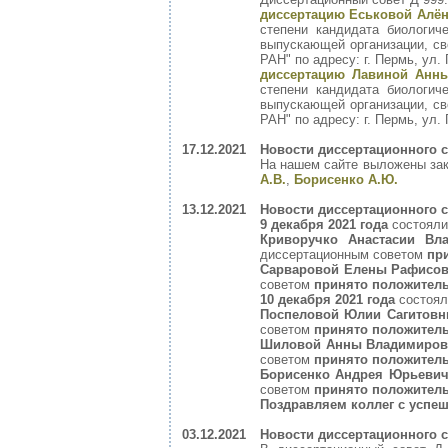
диссертацию Еськовой Алё
степени кандидата биологич
выпускающей организации, св
РАН" по адресу: г. Пермь, ул. 
диссертацию Лавиной Анны
степени кандидата биологич
выпускающей организации, св
РАН" по адресу: г. Пермь, ул. 
17.12.2021
Новости диссертационного с
На нашем сайте выложены зак
А.В.
,
Борисенко А.Ю.
13.12.2021
Новости диссертационного с
9 декабря 2021 года
состояли
Криворучко Анастасии Вл
диссертационным советом
пр
Сарваровой Елены Рафисо
советом
принято положител
10 декабря 2021 года
состоял
Поспеловой Юлии Сагитов
советом
принято положител
Шиловой Анны Владимиро
советом
принято положител
Борисенко Андрея Юрьевич
советом
принято положител
Поздравляем коллег с успеш
03.12.2021
Новости диссертационного с