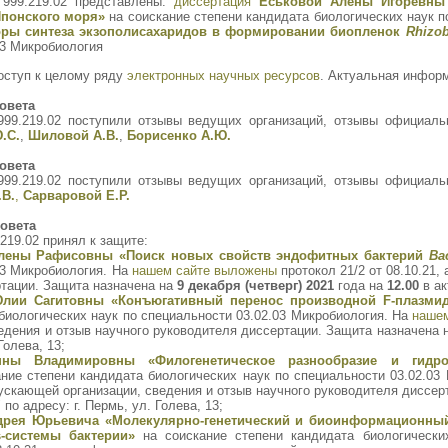
 999.219.02 представлены:
диссертация
Еськовой Алёны Игоревны
Японского моря»
на соискание степени кандидата биологических наук п
оры синтеза экзополисахаридов в формировании биопленок
Rhizo
03 Микробиология
оступ к целому ряду
электронных научных ресурсов
. Актуальная инфор
овета
999.219.02 поступили отзывы ведущих организаций, отзывы официаль
.С.
,
Шиловой А.В.
,
Борисенко А.Ю.
овета
999.219.02 поступили отзывы ведущих организаций, отзывы официаль
.В.
,
Сарваровой Е.Р.
овета
219.02 принял к защите:
лены Рафисовны «Поиск новых свойств эндофитных бактерий
Bac
03 Микробиология. На
нашем сайте выложены
протокол 21/2 от 08.10.21
ртации. Защита назначена на
9 декабря (четверг) 2021
года на
12.00
в ак
лии Сагитовны «Конъюгативный перенос производной F-плазми
биологических наук по специальности 03.02.03 Микробиология. На
наше
едения и отзыв научного руководителя диссертации. Защита назначена 
Голева, 13;
ны Владимировны «Филогенетическое разнообразие и гидрол
ние степени кандидата биологических наук по специальности 03.02.03
ускающей организации, сведения и отзыв научного руководителя диссер
о адресу: г. Пермь, ул. Голева, 13;
дрея Юрьевича «Молекулярно-генетический и биоинформационны
-системы бактерии»
на соискание степени кандидата биологически