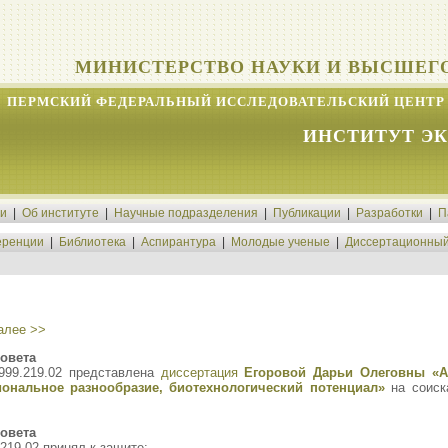
МИНИСТЕРСТВО НАУКИ И ВЫСШЕГ
ПЕРМСКИЙ ФЕДЕРАЛЬНЫЙ ИССЛЕДОВАТЕЛЬСКИЙ ЦЕНТР 
ИНСТИТУТ Э
ти
|
Об институте
|
Научные подразделения
|
Публикации
|
Разработки
|
П
ренции
|
Библиотека
|
Аспирантура
|
Молодые ученые
|
Диссертационный
алее >>
овета
999.219.02 представлена
диссертация
Егоровой Дарьи Олеговны «А
ональное разнообразие, биотехнологический потенциал»
на соиска
овета
219.02 принял к защите: