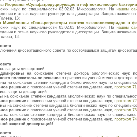
ны Игоревны «Сульфатредуцирующие и нефтеокисляющие бактерии 
еских наук по специальности 03.02.03 Микробиология. На
нашем са
едения и отзыв научного руководителя диссертации. Защита назначена
Голева, 13;
 Михайловны «Гены-регуляторы синтеза экзополисахаридов в 
еских наук по специальности 03.02.03 Микробиология. На
нашем са
едения и отзыв научного руководителя диссертации. Защита назначена
Голева, 13.
овета
лючения диссертационного совета по состоявшимся защитам диссерта
овета
сь защиты диссертаций:
адимировны
на соискание степени доктора биологических наук по
инято положительное решение
о присвоении ученой степени доктора н
вны
на соискание степени кандидата биологических наук по специально
ьное решение
о присвоении ученой степени кандидата наук,
протокол 71
ись защиты диссертаций:
ны
на соискание степени кандидата биологических наук по специальнос
ьное решение
о присвоении ученой степени кандидата наук,
протокол 72
вны
на соискание степени кандидата биологических наук по специально
ьное решение
о присвоении ученой степени кандидата наук,
протокол 73
а
на соискание степени кандидата биологических наук по специальнос
ьное решение
о присвоении ученой степени кандидата наук,
протокол 74
ной защитой диссертаций!
овета