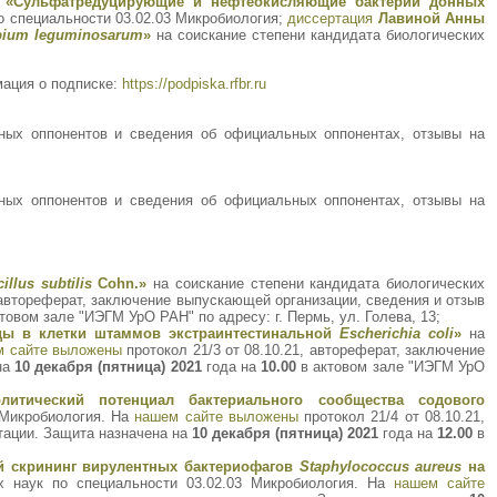
 «Сульфатредуцирующие и нефтеокисляющие бактерии донных
о специальности 03.02.03 Микробиология;
диссертация
Лавиной Анны
bium leguminosarum
»
на соискание степени кандидата биологических
мация о подписке:
https://podpiska.rfbr.ru
ных оппонентов и сведения об официальных оппонентах, отзывы на
ных оппонентов и сведения об официальных оппонентах, отзывы на
illus subtilis
Cohn.»
на соискание степени кандидата биологических
, автореферат, заключение выпускающей организации, сведения и отзыв
товом зале "ИЭГМ УрО РАН" по адресу: г. Пермь, ул. Голева, 13;
ды в клетки штаммов экстраинтестинальной
Escherichia coli
»
на
м сайте выложены
протокол 21/3 от 08.10.21, автореферат, заключение
на
10 декабря (пятница) 2021
года на
10.00
в актовом зале "ИЭГМ УрО
итический потенциал бактериального сообщества содового
 Микробиология. На
нашем сайте выложены
протокол 21/4 от 08.10.21,
тации. Защита назначена на
10 декабря (пятница) 2021
года на
12.00
в
й скрининг вирулентных бактериофагов
Staphylococcus aureus
на
х наук по специальности 03.02.03 Микробиология. На
нашем сайте