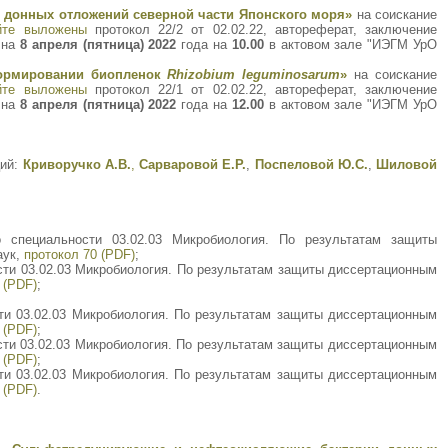
донных отложений северной части Японского моря»
на соискание
йте выложены
протокол 22/2 от 02.02.22, автореферат, заключение
 на
8 апреля (пятница) 2022
года на
10.00
в актовом зале "ИЭГМ УрО
формировании биопленок
Rhizobium leguminosarum
»
на соискание
йте выложены
протокол 22/1 от 02.02.22, автореферат, заключение
 на
8 апреля (пятница) 2022
года на
12.00
в актовом зале "ИЭГМ УрО
ций:
Криворучко А.В.
,
Сарваровой Е.Р.
,
Поспеловой Ю.С.
,
Шиловой
 специальности 03.02.03 Микробиология. По результатам защиты
аук,
протокол 70 (PDF)
;
сти 03.02.03 Микробиология. По результатам защиты диссертационным
 (PDF)
;
ти 03.02.03 Микробиология. По результатам защиты диссертационным
 (PDF)
;
сти 03.02.03 Микробиология. По результатам защиты диссертационным
 (PDF)
;
ти 03.02.03 Микробиология. По результатам защиты диссертационным
 (PDF)
.