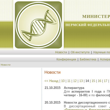
МИНИСТЕР
ПЕРМСКИЙ ФЕДЕРАЛЬН
Новости
|
Об институте
|
Научные п
Конференции
|
Библиотека
|
Аспира
Новости
Новости
<< Назад
|
10
|
11
|
12
|
13
|
14
|
15
|
16
|
17
|
21.10.2015
Аспирантура
Для
аспирантов I года
в ПН
четверг - 16-00
) и по
филосо
20.10.2015
Новости диссертационного с
В диссертационный совет 
«Гетерогенные биокатализ