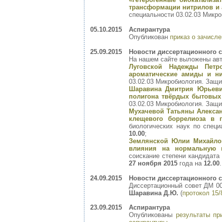
трансформации нитрилов и
специальности 03.02.03 Микр
05.10.2015
Аспирантура
Опубликован
приказ о зачисле
25.09.2015
Новости диссертационного с
На нашем сайте выложены авт
Луговской Надежды Петр
ароматические амиды и н
03.02.03 Микробиология. Защ
Шаравина Дмитрия Юрьеви
полигона твёрдых бытовых
03.02.03 Микробиология. Защ
Мухачевой Татьяны Алексан
клещевого боррелиоза в 
биологических наук по спец
10.00
;
Землянской Юлии Михайло
влияния на нормальную 
соискание степени кандидата
27 ноября 2015
года на
12.00
.
24.09.2015
Новости диссертационного с
Диссертационный совет ДМ 00
Шаравина Д.Ю.
(
протокол 15/
23.09.2015
Аспирантура
Опубликованы
результаты пр