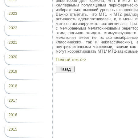
рецепторов для гормона, МТ1 и МТ2. В
хелперными популяциями периферической
избирательно высокий уровень экспрессии
2023
Важно отметить, что МТ1 и МТ2 реализу
активность аденилатциклазы, и, в меньш
митоген-активируемые протеинкиназы. При
с мембранными мелатониновыми рецептор
2022
этим, логично ожидать стимулирующего 
мелатонин имеет не только мембранные
классических, так и неклассических),
2021
внутриклеточными мишенями, такими как 
могут корректировать МТ1/ МТ2-зависимые
2020
Полный текст>>
2019
2018
2017
2016
2015