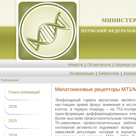
МИНИСТЕР
ПЕРМСКИЙ ФЕДЕРАЛЬН
Новости
|
Об институте
|
Научные п
Конференции
|
Библиотека
|
Аспира
Публикации
Мелатониновые рецепторы МТ1/М
Поиск публикаций
Эпифизарный гормон мелатонин являет
настоящее время фокус внимания в иссле
2026
клеток, в первую очередь – на Th1-поляр
трансформации дифференцированных клет
более высоким провоспалительным потенци
2025
Th-зависимых провоспалительных забол
хелперной активности поднимает вопрос
зависимой регуляции, которая в значит
2024