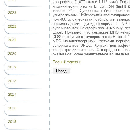
урографина (1,077 г/мл и 1,112 г/мл). Рефер
и клинический изолят E. coli R44 (fimH
течение 24 ч. Супернатант биопленок ст
2023
ультразвуком. Нейтрофилы культивировали
при 400 g, супернатант отбирали и замор
фенилендиамин дигидрохлорида и N-бен
2022
супернатантах нейтрофилов и мононукле
Excel. Показано, что секреция МПО нейт
DL82 в отличие от супернатантов E. coli R
2021
МПО мононуклеарными клетками перифери
супернатантов UPEC. Контакт нейтрофил
концентрации катепсина G в среде по сра
2020
оказывают более значительное влияние на
Полный текст>>
2019
2018
2017
2016
2015