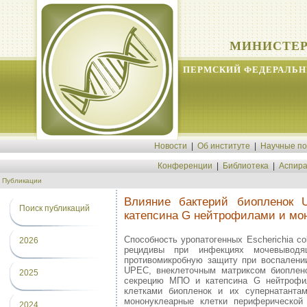
МИНИСТЕР
ПЕРМСКИЙ ФЕДЕРАЛЬН
Новости
|
Об институте
|
Научные п
Конференции
|
Библиотека
|
Аспира
Публикации
Влияние бактерий биопленок 
Поиск публикаций
катепсина G нейтрофилами и мо
Способность уропатогенных Escherichia c
2026
рецидивы при инфекциях мочевыводя
противомикробную защиту при воспалени
UPEC, внеклеточным матриксом биоплен
2025
секрецию МПО и катепсина G нейтрофил
клетками биопленок и их супернатанта
мононуклеарные клетки периферической
2024