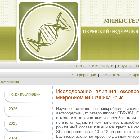
МИНИСТЕР
ПЕРМСКИЙ ФЕДЕРАЛЬН
Новости
|
Об институте
|
Научные п
Конференции
|
Библиотека
|
Аспира
Публикации
Исследование влияния оксопро
Поиск публикаций
микробиом кишечника крыс
Изучено влияние на микробиом кишечн
2026
азотсодержащих гетероциклов: CBR-384, 
в моделях на животных и способны влиять
являются одним из ком-понентов микробио
2025
робиомный состав кишечника крыс: наблю
Stenotrophomonas в 10 и 12 раз соответст
Lachnospiraceae, которое, по данным лит
2024