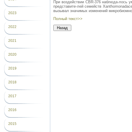
При воздействии CBR-376 наблюда-лось ум
представите-лей семейств Xanthomonadaceae
вызывал значимых изменений микробиомног
2023
Полный текст>>
2022
2021
2020
2019
2018
2017
2016
2015