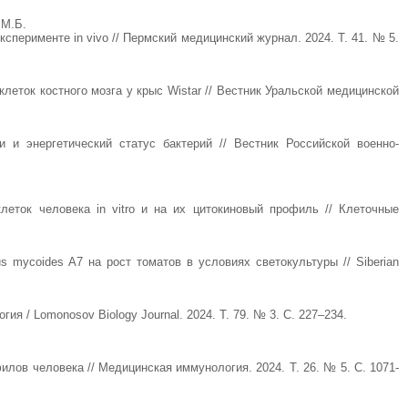
 М.Б.
перименте in vivo // Пермский медицинский журнал. 2024. Т. 41. № 5.
леток костного мозга у крыс Wistar // Вестник Уральской медицинской
 и энергетический статус бактерий // Вестник Российской военно-
леток человека in vitro и на их цитокиновый профиль // Клеточные
 mycoides A7 на рост томатов в условиях светокультуры // Siberian
ия / Lomonosov Biology Journal. 2024. Т. 79. № 3. С. 227‒234.
ов человека // Медицинская иммунология. 2024. Т. 26. № 5. С. 1071-