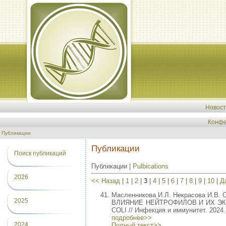
Новос
Конфе
Публикации
Публикации
Поиск публикаций
Публикации |
Pulbications
2026
<< Назад
|
1
|
2
|
3
|
4
|
5
|
6
|
7
|
8
|
9
|
10
|
Д
Масленникова И.Л. Некрасова И.В. 
2025
ВЛИЯНИЕ НЕЙТРОФИЛОВ И ИХ Э
COLI // Инфекция и иммунитет. 2024. 
подробнее>>
2024
Полный текст>>