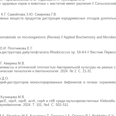
 здоровых коров и животных с маститом имеет различия // Сельскохозяйс
К.Г. Самойлова З.Ю. Смирнова Г.В.
ивных веществ продуктов деструкции кородревесных отходов длительног
anomaterials on microorganisms (Review) // Applied Biochemistry and Microbiol
Ю.И. Плотникова Е.Г.
а-деструктора дибутилфталата
Rhodococcus
sp. 5A-K4 // Вестник Пермск
Г. Аверина М.В.
иомассы и оптической плотностью бактериальной культуры на разных ст
ческая технология и биотехнология. 2024. № 2. С. 21-31.
а Д.О.
ерий-деструкторов монохлорированных бифенилов в почвах охраняемог
 Кузнецова М.В.
acE, oqxA, oqxB, acrA, cepA и zitB среди мультирезистентных Klebsiell
унобиологии. 2024. Т. 101, №4. С. 502–511.
.A. Shumkov M.S. Kusainova T. Tarasova I.A. Osipova P.J. Poddubko S.V. 