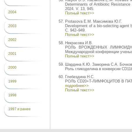
Determinants of Antibiotic Resistance 
2024. V. 13, 945.
2004
Полный текст>>
Protasova E.M. Максимова Ю.Г.
Development of a bio-selecting agent b
2003
С. 942–949.
Полный текст>>
2002
Некрасова И.В.
РОЛЬ ВРОЖДЕННЫХ ЛИМФОИДНЫХ К
Международной конференции ученых-
2001
Полный текст>>
Шардина К.Ю. Заморина С.А. Бочков
2000
Роль гликоделина в конверсии CD11b+
Глебездина Н.С.
РОЛЬ CD20+Т-ЛИМФОЦИТОВ В ПАТОГ
1999
подробнее>>
Полный текст>>
1998
1997 и ранее