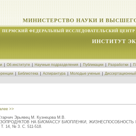
МИНИСТЕРСТВО НАУКИ И ВЫСШЕГ
ПЕРМСКИЙ ФЕДЕРАЛЬНЫЙ ИССЛЕДОВАТЕЛЬСКИЙ ЦЕНТР 
ИНСТИТУТ Э
ти
|
Об институте
|
Научные подразделения
|
Публикации
|
Разработки
|
П
ренции
|
Библиотека
|
Аспирантура
|
Молодые ученые
|
Диссертационный
алее >>
Старчич Эрьявец М. Кузнецова М.В.
КЗОПРОДУКТОВ НА БИОМАССУ БИОПЛЕНКИ, ЖИЗНЕСПОСОБНОСТЬ Б
Т. 14, № 3. С. 511-518.