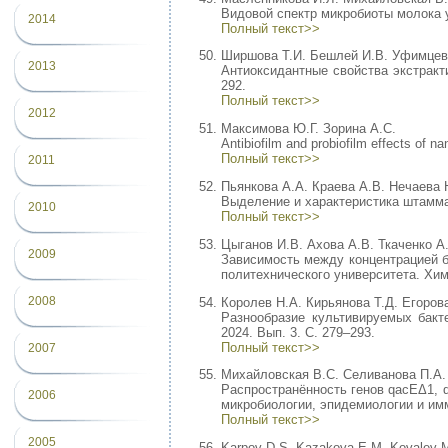
Видовой спектр микробиоты молока у
2014
Полный текст>>
Ширшова Т.И. Бешлей И.В. Уфимцев 
2013
Антиоксидантные свойства экстракт
292.
Полный текст>>
2012
Максимова Ю.Г. Зорина А.С.
Antibiofilm and probiofilm effects of n
Полный текст>>
2011
Пьянкова А.А. Краева А.В. Нечаева 
Выделение и характеристика штамм
2010
Полный текст>>
Цыганов И.В. Ахова А.В. Ткаченко А.
2009
Зависимость между концентрацией б
политехнического университета. Хими
2008
Королев Н.А. Кирьянова Т.Д. Егоров
Разнообразие культивируемых бакт
2024. Вып. 3. С. 279–293.
Полный текст>>
2007
Михайловская В.С. Селиванова П.А.
Распространённость генов qacEΔ1, q
2006
микробиологии, эпидемиологии и имм
Полный текст>>
2005
Karpov D.S. Kazakova E.M. Kovalev M