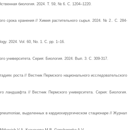
твенная биология. 2024. Т. 59, № 6. С. 1204–1220.
о срока хранения // Химия растительного сырья. 2024. № 2.. С. 284-
ogy. 2024. Vol. 60, No. 1. С. pp. 1–16.
ого университета. Серия: Биология. 2024. Вып. 3. С. 309-317.
адиях роста // Вестник Пермского национального исследовательского
о ландшафта // Вестник Пермского университета. Серия: Биология.
a pneumoniae, выделенных в кардиохирургическом стационаре // Журнал
Mitkevich V.A. Кузнецова М.В. Goncharenko A.V.