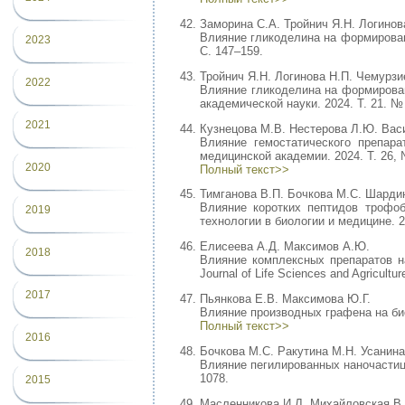
Заморина С.А. Тройнич Я.Н. Логинов
Влияние гликоделина на формировани
2023
С. 147–159.
Тройнич Я.Н. Логинова Н.П. Чемурзи
2022
Влияние гликоделина на формировани
академической науки. 2024. Т. 21. № 
2021
Кузнецова М.В. Нестерова Л.Ю. Вас
Влияние гемостатического препара
медицинской академии. 2024. Т. 26, 
2020
Полный текст>>
Тимганова В.П. Бочкова М.С. Шарди
Влияние коротких пептидов трофоб
2019
технологии в биологии и медицине. 2
Елисеева А.Д. Максимов А.Ю.
2018
Влияние комплексных препаратов на
Journal of Life Sciences and Agricultur
2017
Пьянкова Е.В. Максимова Ю.Г.
Влияние производных графена на биоп
Полный текст>>
2016
Бочкова М.С. Ракутина М.Н. Усанина
Влияние пегилированных наночастиц 
1078.
2015
Масленникова И.Л. Михайловская В.