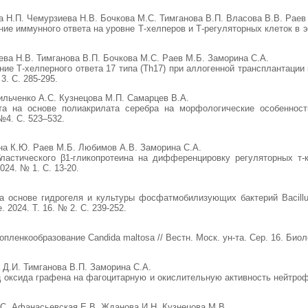
а Н.П. Чемурзиева Н.В. Бочкова М.С. Тимганова В.П. Власова В.В. Раев
е иммунного ответа на уровне Т-хелперов и Т-регуляторных клеток в экс
ева Н.В. Тимганова В.П. Бочкова М.С. Раев М.Б. Заморина С.А.
е Т-хелперного ответа 17 типа (Th17) при аллогенной трансплантации к
3. С. 285-295.
ильченко А.С. Кузнецова М.П. Самарцев В.А.
та на основе полиакрилата серебра на морфологические особенности
№4. С. 523–532.
на К.Ю. Раев М.Б. Любимов А.В. Заморина С.А.
ластического β1-гликопротеина на дифференцировку регуляторных т-к
024. № 1. С. 13-20.
 основе гидрогеля и культуры фосфатмобилизующих бактерий Bacillus
e. 2024. Т. 16. № 2. С. 239-252.
ленкообразование Candida maltosa // Вестн. Моск. ун-та. Сер. 16. Биолог
 Д.И. Тимганова В.П. Заморина С.А.
оксида графена на фагоцитарную и окислительную активность нейтрофил
С. Афанасьевская Е.В. Жданова И.Н. Кузнецова М.В.