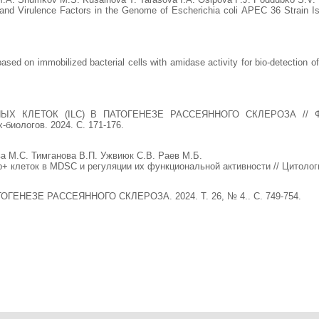
and Virulence Factors in the Genome of Escherichia coli APEC 36 Strain Isola
ased on immobilized bacterial cells with amidase activity for bio-detection o
ЛЕТОК (ILC) В ПАТОГЕНЕЗЕ РАССЕЯННОГО СКЛЕРОЗА // Фундам
биологов. 2024. С. 171-176.
а М.С. Тимганова В.П. Ужвиюк С.В. Раев М.Б.
 клеток в MDSC и регуляции их функциональной активности // Цитология.
ЕНЕЗЕ РАССЕЯННОГО СКЛЕРОЗА. 2024. Т. 26, № 4.. С. 749-754.